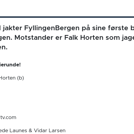
 jakter FyllingenBergen på sine første
en. Motstander er Falk Horten som jage
en.
rierunde!
Horten (b)
n
tv.com
de Launes & Vidar Larsen