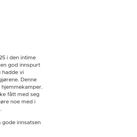
25 i den intime
e en god innspurt
g hadde vi
gjørene. Denne
ste hjemmekamper.
kke fått med seg
gjøre noe med i
.
n gode innsatsen