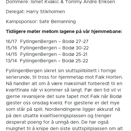
Dommere: Ismet Kvakic & Tommy Andre Eriksen
Delegat: Harry Stikholmen
Kampsponsor: Safe Bemanning
Tidligere møter mellom lagene på vår hjemmebane:
16/17 FyllingenBergen – Bodø 27-27
15/16 FyllingenBergen – Bodø 30-22
14/15 FyllingenBergen – Bodø 25-21
13/14 FyllingenBergen – Bodø 25-22
FyllingenBergen sikret sin sluttspillbillett i forrige
serierunde, til tross for hjemmetap mot Falk Horten.
Nå handler alt om å være maksimalt forberedt til en
kvartfinale når vi kommer så langt. Før den tid vil vi
gjerne revansjere det sure tapet mot Falk når Bodø
gjester oss onsdag kveld. For gjestene er det mye
som står på spill. Nordlendingene ligger akkurat nå
på den utsatte kvalifiseringsplassen og trenger
desperat poeng for å unngå den. De har også
mulighet til å knipe den siste sluttspillplassen om alt