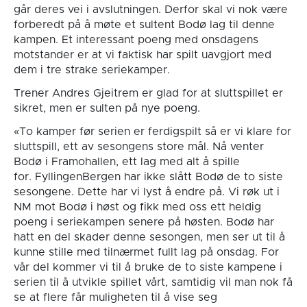
går deres vei i avslutningen. Derfor skal vi nok være
forberedt på å møte et sultent Bodø lag til denne
kampen. Et interessant poeng med onsdagens
motstander er at vi faktisk har spilt uavgjort med
dem i tre strake seriekamper.
Trener Andres Gjeitrem er glad for at sluttspillet er
sikret, men er sulten på nye poeng.
«To kamper før serien er ferdigspilt så er vi klare for
sluttspill, ett av sesongens store mål. Nå venter
Bodø i Framohallen, ett lag med alt å spille
for. FyllingenBergen har ikke slått Bodø de to siste
sesongene. Dette har vi lyst å endre på. Vi røk ut i
NM mot Bodø i høst og fikk med oss ett heldig
poeng i seriekampen senere på høsten. Bodø har
hatt en del skader denne sesongen, men ser ut til å
kunne stille med tilnærmet fullt lag på onsdag. For
vår del kommer vi til å bruke de to siste kampene i
serien til å utvikle spillet vårt, samtidig vil man nok få
se at flere får muligheten til å vise seg