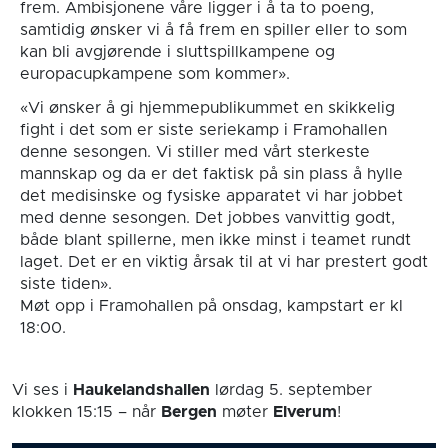
frem. Ambisjonene våre ligger i å ta to poeng,
samtidig ønsker vi å få frem en spiller eller to som
kan bli avgjørende i sluttspillkampene og
europacupkampene som kommer».
«Vi ønsker å gi hjemmepublikummet en skikkelig
fight i det som er siste seriekamp i Framohallen
denne sesongen. Vi stiller med vårt sterkeste
mannskap og da er det faktisk på sin plass å hylle
det medisinske og fysiske apparatet vi har jobbet
med denne sesongen. Det jobbes vanvittig godt,
både blant spillerne, men ikke minst i teamet rundt
laget. Det er en viktig årsak til at vi har prestert godt
siste tiden».
Møt opp i Framohallen på onsdag, kampstart er kl
18:00.
Vi ses i
Haukelandshallen
lørdag 5. september
klokken 15:15
– når
Bergen
møter
Elverum
!