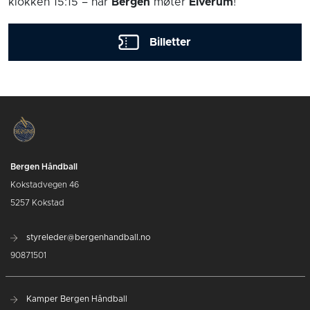
klokken 15:15
– når
Bergen
møter
Elverum
!
Billetter
Bergen Håndball
Kokstadvegen 46
5257 Kokstad
styreleder@bergenhandball.no
90871501
Kamper Bergen Håndball