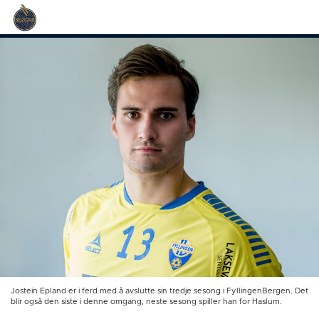
Jostein Epland er i ferd med å avslutte sin tredje sesong i FyllingenBergen. Det
blir også den siste i denne omgang, neste sesong spiller han for Haslum.