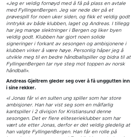
«Jeg er veldig fornøyd med å få på plass en avtale
med FyllingenBergen. Jeg var nede der på et
prøvespill for noen uker siden, og fikk et veldig godt
inntrykk av både klubben, laget og Andreas. I tillegg
har jeg mange slektninger i Bergen og liker byen
veldig godt. Klubben har gjort noen solide
signeringer i forkant av sesongen og ambisjonene i
klubben virker å være høye. Personlig håper jeg å
utvikle meg til en bedre håndballspiller og bidra til at
FyllingenBergen tar nye steg mot toppen av norsk
håndball».
Andreas Gjeitrem gleder seg over å få unggutten inn
i sine rekker.
«I Jonas får vi en sulten ung spiller som har store
ambisjoner. Han har vist seg som en målfarlig
kantspiller i 2 divisjon for Kristiansund denne
sesongen. Det er flere eliteserieklubber som har
vært ute etter Jonas, derfor er det veldig gledelig at
han valgte FyllingenBergen. Han får en rolle på