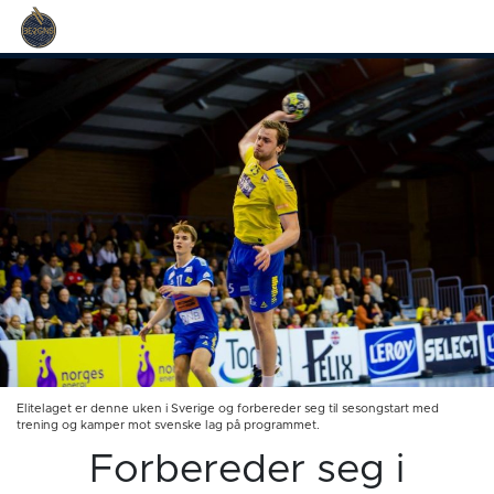
Elitelaget er denne uken i Sverige og forbereder seg til sesongstart med
trening og kamper mot svenske lag på programmet.
Forbereder seg i