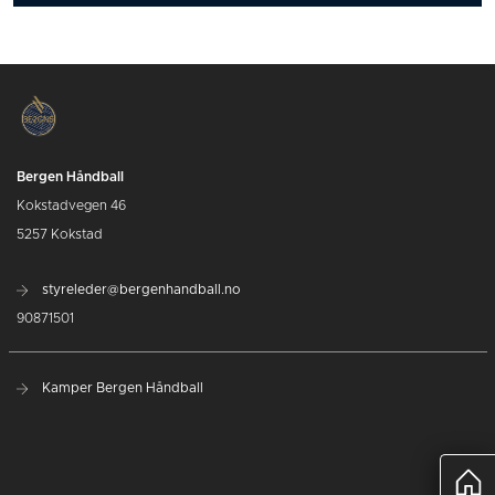
Bergen Håndball
Kokstadvegen 46
5257 Kokstad
styreleder@bergenhandball.no
90871501
Kamper Bergen Håndball