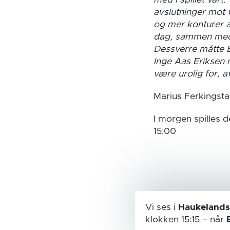
med i spillet vårt
avslutninger mot v
og mer konturer a
dag, sammen med M
Dessverre måtte B
Inge Aas Eriksen 
være urolig for, a
Marius Ferkingsta
I morgen spilles 
15:00
Vi ses i
Haukelands
klokken 15:15
– når