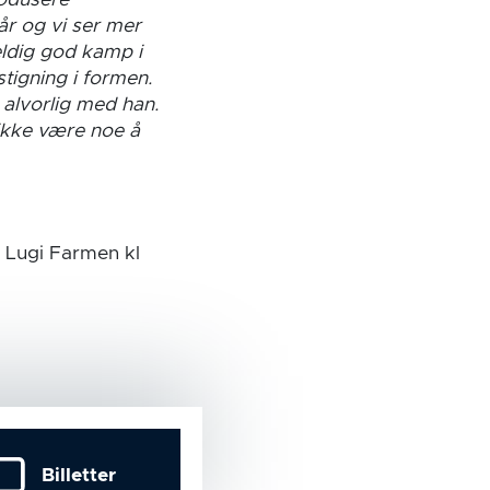
rodusere
år og vi ser mer
eldig god kamp i
tigning i formen.
alvorlig med han.
 ikke være noe å
i Lugi Farmen kl
Billetter