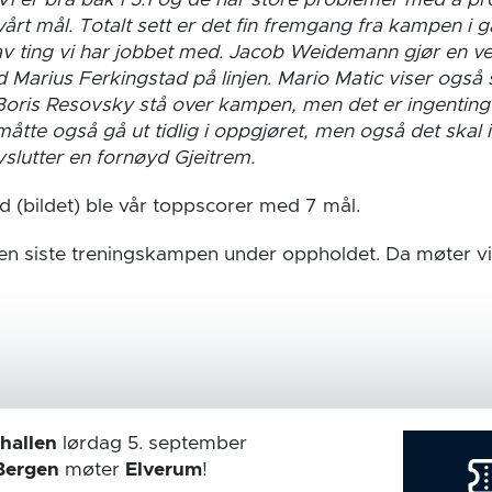
. Vi er bra bak i 5:1 og de har store problemer med å p
årt mål. Totalt sett er det fin fremgang fra kampen i g
v ting vi har jobbet med. Jacob Weidemann gjør en v
arius Ferkingstad på linjen. Mario Matic viser også s
oris Resovsky stå over kampen, men det er ingenting 
måtte også gå ut tidlig i oppgjøret, men også det skal
vslutter en fornøyd Gjeitrem.
d (bildet) ble vår toppscorer med 7 mål.
den siste treningskampen under oppholdet. Da møter v
hallen
lørdag 5. september
Bergen
møter
Elverum
!