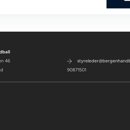
dball
en 46
styreleder@bergenhandb
ad
90871501