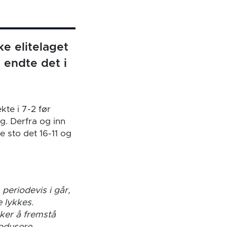
e elitelaget
 endte det i
kte i 7-2 før
ig. Derfra og inn
e sto det 16-11 og
periodevis i går,
e lykkes.
sker å fremstå