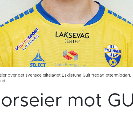
ier over det svenske elitelaget Eskilstuna Guif fredag ettermiddag. H
und.
torseier mot GU