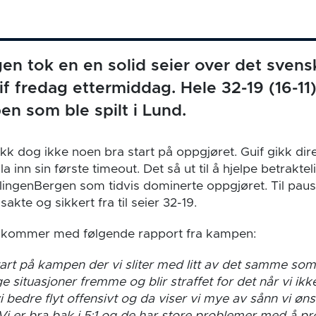
en tok en en solid seier over det svensk
if fredag ettermiddag. Hele 32-19 (16-11)
n som ble spilt i Lund.
kk dog ikke noen bra start på oppgjøret. Guif gikk dire
 inn sin første timeout. Det så ut til å hjelpe betraktel
llingenBergen som tidvis dominerte oppgjøret. Til paus
 sakte og sikkert fra til seier 32-19.
 kommer med følgende rapport fra kampen:
tart på kampen der vi sliter med litt av det samme som 
ge situasjoner fremme og blir straffet for det når vi ikk
vi bedre flyt offensivt og da viser vi mye av sånn vi øn