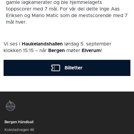
gamle lagkamerater og ble hjemmelagets
toppscorer med 7 mål. For vår del delte Inge Aas
Eriksen og Mario Matic som de mestscorende med 7
mål hver.
Vi ses i
Haukelandshallen
lørdag 5. september
klokken 15:15
– når
Bergen
møter
Elverum
!
Billetter
Bergen Håndball
Kokstadvegen 46