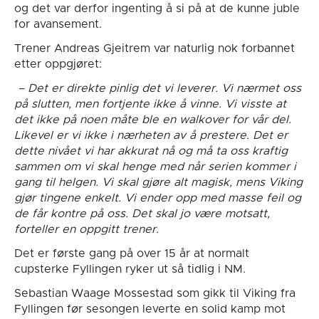
og det var derfor ingenting å si på at de kunne juble
for avansement.
Trener Andreas Gjeitrem var naturlig nok forbannet
etter oppgjøret:
– Det er direkte pinlig det vi leverer. Vi nærmet oss
på slutten, men fortjente ikke å vinne. Vi visste at
det ikke på noen måte ble en walkover for vår del.
Likevel er vi ikke i nærheten av å prestere. Det er
dette nivået vi har akkurat nå og må ta oss kraftig
sammen om vi skal henge med når serien kommer i
gang til helgen. Vi skal gjøre alt magisk, mens Viking
gjør tingene enkelt. Vi ender opp med masse feil og
de får kontre på oss. Det skal jo være motsatt,
forteller en oppgitt trener.
Det er første gang på over 15 år at normalt
cupsterke Fyllingen ryker ut så tidlig i NM.
Sebastian Waage Mossestad som gikk til Viking fra
Fyllingen før sesongen leverte en solid kamp mot