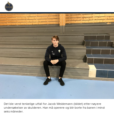
Det ble verst tenkelige utfall for Jacob Weidemann (bildet) etter nøyere
undersøkelser av skulderen. Han må operere og blir borte fra banen i minst
seks måneder.