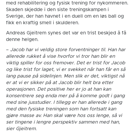
med rehabilitering og fysisk trening for nykommeren.
Skaden skjedde i den siste treningskampen i
Sverige, der han havnet i en duell om en løs ball og
fikk en kraftig smell i skulderen.
Andreas Gjeitrem synes det var en trist beskjed å få
denne helgen.
–
Jacob har vi veldig store forventninger til. Han har
allerede rukket å vise hvorfor vi tror han blir en
viktig spiller for oss fremover. Det er trist for Jacob
og like trist for laget, vi er svekket når han får en så
lang pause på sidelinjen. Men slik er det, viktigst nå
er at vi er sikker på at Jacob blir helt bra etter
operasjonen. Det positive her er jo at han kan
konsentrere seg enda mer på å komme godt i gang
med sine jusstudier. I tillegg er han allerede i gang
med den fysiske treningen som han fortsatt kan
gjøre masse av. Han skal være hos oss lenge, så vi
ser tingene i lengre perspektiv sammen med han,
sier Gjeitrem.