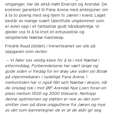
omganger, har de altså møtt Elverum og Arendal. De
kommer garantert til Fana Arena med ambisjoner om
å ta to poeng med seg hjem til Jæren i kveld. Laget
består av mange svært talentfulle ungdommer som
er avlet opp i et fantastisk godt håndballmiljø. Vi
gleder oss til å ta imot et entusiastisk og
velspillende Nærbø mannskap.
Fredrik Ruud (bildet) i trenerteamet ser slik på
oppgaven som venter.
– Vi føler oss veldig klare for å ta i mot Nærbø i
ettermiddag. Forberedelsene har vært lange og
gode siden vi fredag for en drøy uke siden slo Bodø
på «hjemmebane» i nydelige Fana Arena. I
mellomtiden har vi også fått sett Nærbø i aksjon, når
de onsdag tok i mot ØIF Arendal Nye Loen foran en
plass mellom 1500 og 2000 tilskuere. Nettopp
denne optimismen og støtten er noe av det som
smitter over på disse ungguttene fra Jæren og mye
av det som kjennetegner de er at de aldri gir seg.