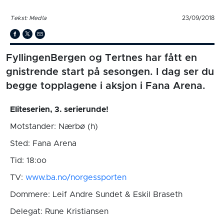
Tekst: Med!a
23/09/2018
FyllingenBergen og Tertnes har fått en
gnistrende start på sesongen. I dag ser du
begge topplagene i aksjon i Fana Arena.
Eliteserien, 3. serierunde!
Motstander: Nærbø (h)
Sted: Fana Arena
Tid: 18:oo
TV:
www.ba.no/norgessporten
Dommere: Leif Andre Sundet & Eskil Braseth
Delegat: Rune Kristiansen