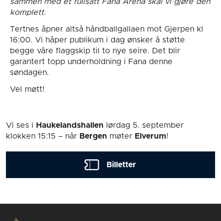
sammen med et fullsatt Fana Arena skal vi gjøre den
komplett.
Tertnes åpner altså håndballgallaen mot Gjerpen kl
16:00. Vi håper publikum i dag ønsker å støtte
begge våre flaggskip til to nye seire. Det blir
garantert topp underholdning i Fana denne
søndagen.
Vel møtt!
Vi ses i
Haukelandshallen
lørdag 5. september
klokken 15:15
– når
Bergen
møter
Elverum
!
Billetter