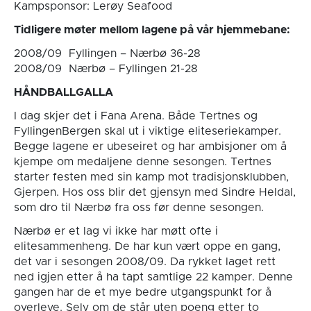
Kampsponsor: Lerøy Seafood
Tidligere møter mellom lagene på vår hjemmebane:
2008/09 Fyllingen – Nærbø 36-28
2008/09 Nærbø – Fyllingen 21-28
HÅNDBALLGALLA
I dag skjer det i Fana Arena. Både Tertnes og
FyllingenBergen skal ut i viktige eliteseriekamper.
Begge lagene er ubeseiret og har ambisjoner om å
kjempe om medaljene denne sesongen. Tertnes
starter festen med sin kamp mot tradisjonsklubben,
Gjerpen. Hos oss blir det gjensyn med Sindre Heldal,
som dro til Nærbø fra oss før denne sesongen.
Nærbø er et lag vi ikke har møtt ofte i
elitesammenheng. De har kun vært oppe en gang,
det var i sesongen 2008/09. Da rykket laget rett
ned igjen etter å ha tapt samtlige 22 kamper. Denne
gangen har de et mye bedre utgangspunkt for å
overleve. Selv om de står uten poeng etter to