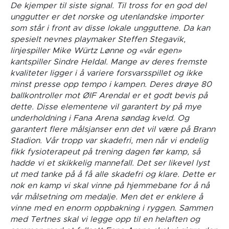
De kjemper til siste signal. Til tross for en god del
unggutter er det norske og utenlandske importer
som står i front av disse lokale ungguttene. Da kan
spesielt nevnes playmaker Steffen Stegavik,
linjespiller Mike Würtz Lønne og «vår egen»
kantspiller Sindre Heldal. Mange av deres fremste
kvaliteter ligger i å variere forsvarsspillet og ikke
minst presse opp tempo i kampen. Deres drøye 80
ballkontroller mot ØIF Arendal er et godt bevis på
dette. Disse elementene vil garantert by på mye
underholdning i Fana Arena søndag kveld. Og
garantert flere målsjanser enn det vil være på Brann
Stadion. Vår tropp var skadefri, men når vi endelig
fikk fysioterapeut på trening dagen før kamp, så
hadde vi et skikkelig mannefall. Det ser likevel lyst
ut med tanke på å få alle skadefri og klare. Dette er
nok en kamp vi skal vinne på hjemmebane for å nå
vår målsetning om medalje. Men det er enklere å
vinne med en enorm oppbakning i ryggen. Sammen
med Tertnes skal vi legge opp til en helaften og