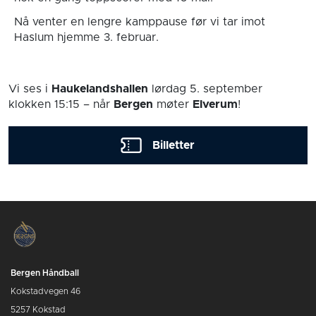
Nå venter en lengre kamppause før vi tar imot
Haslum hjemme 3. februar.
Vi ses i
Haukelandshallen
lørdag 5. september
klokken 15:15
– når
Bergen
møter
Elverum
!
Billetter
Bergen Håndball
Kokstadvegen 46
5257 Kokstad