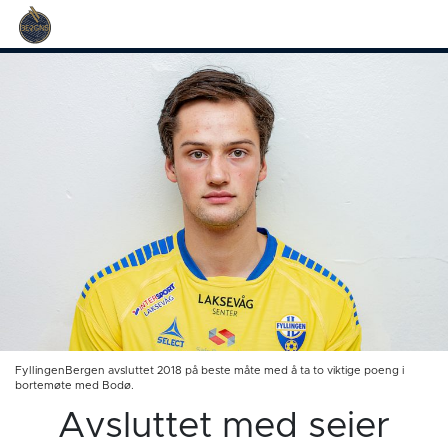
FyllingenBergen avsluttet 2018 på beste måte med å ta to viktige poeng i
bortemøte med Bodø.
Avsluttet med seier