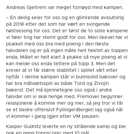
Andreas Gjeitrem var meget fornøyd med kampen.
– En deilig seier for oss og en glimrende avslutning
på 2018 etter det som har vært en svingende
høstsesong for oss. Det er først de to siste kampene
vi føler ting har stemt godt for oss. Men likevel har vi
plukket med oss bra med poeng i den første
halvdelen og er på ingen måte helt hektet av toppen
enda. Målet er helt klart å plukke så mye poeng at vi
kan melde oss enda tettere på topp 3. Men det
krever at vi får større stabilitet i spillet vårt etter
nyttår. I denne kampen står vi bunnsolid bakover og
har bra målvaktsspill av både Tord og Zivojin
bakerst. Det må kjennetegne oss også i andre
halvdel om vi skal henge med. Fremover begynner
relasjonene å komme mer og mer, så jeg tror vi får
se et bedre offensivt FyllingenBergen lag også når
vi kommer i gang igjen etter VM pausen.
Kasper Gudnitz leverte en ny strålende kamp og ble
nok en gang toppscorer med 10 mål.