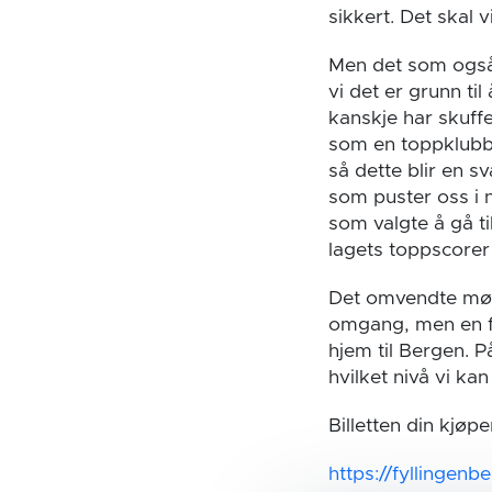
sikkert. Det skal 
Men det som også 
vi det er grunn t
kanskje har skuffe
som en toppklubb 
så dette blir en s
som puster oss i 
som valgte å gå t
lagets toppscorer
Det omvendte møte
omgang, men en f
hjem til Bergen. 
hvilket nivå vi ka
Billetten din kjøpe
https://fyllingen