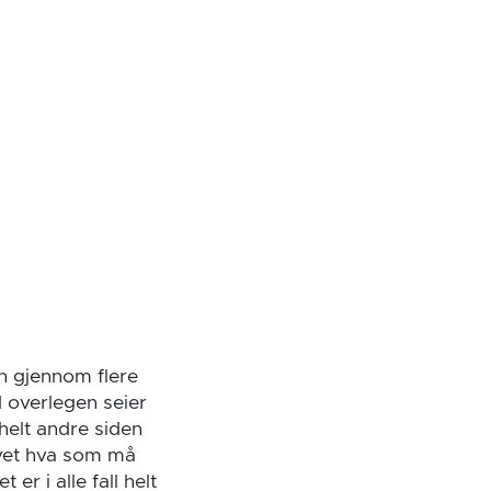
en gjennom flere
d overlegen seier
helt andre siden
 vet hva som må
r i alle fall helt