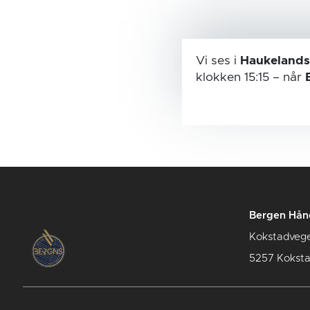
Vi ses i
Haukelands
klokken 15:15
– når
Bergen Hån
Kokstadveg
5257 Kokst