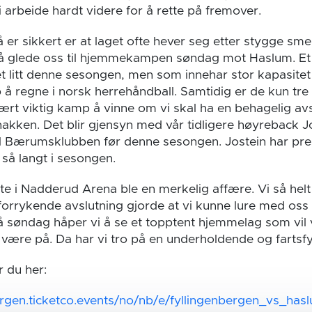
vi arbeide hardt videre for å rette på fremover.
er sikkert er at laget ofte hever seg etter stygge sme
il å glede oss til hjemmekampen søndag mot Haslum. E
t litt denne sesongen, men som innehar stor kapasitet 
å regne i norsk herrehåndball. Samtidig er de kun tr
vært viktig kamp å vinne om vi skal ha en behagelig avs
nakken. Det blir gjensyn med vår tidligere høyreback J
il Bærumsklubben før denne sesongen. Jostein har pres
 så langt i sesongen.
 i Nadderud Arena ble en merkelig affære. Vi så helt kj
orrykende avslutning gjorde at vi kunne lure med os
På søndag håper vi å se et topptent hjemmelag som vil
n være på. Da har vi tro på en underholdende og fartsf
r du her:
bergen.ticketco.events/no/nb/e/fyllingenbergen_vs_has