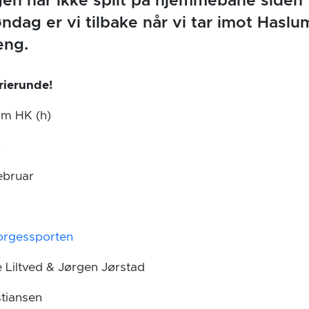
en har ikke spilt på hjemmebane siden 
dag er vi tilbake når vi tar imot Haslum
eng.
erierunde!
um HK (h)
n
ebruar
rgessporten
Liltved & Jørgen Jørstad
stiansen