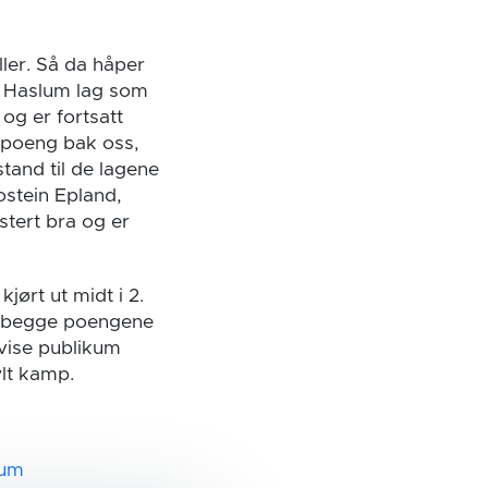
ller. Så da håper
t Haslum lag som
og er fortsatt
e poeng bak oss,
tand til de lagene
ostein Epland,
tert bra og er
ørt ut midt i 2.
s begge poengene
 vise publikum
ylt kamp.
lum