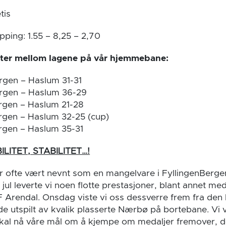
tis
pping: 1.55 – 8,25 – 2,70
øter mellom lagene på vår hjemmebane:
rgen – Haslum 31-31
ergen – Haslum 36-29
rgen – Haslum 21-28
rgen – Haslum 32-25 (cup)
rgen – Haslum 35-31
ILITET, STABILITET…!
har ofte vært nevnt som en mangelvare i FyllingenBerg
 jul leverte vi noen flotte prestasjoner, blant annet me
F Arendal. Onsdag viste vi oss dessverre frem fra den 
ende utspilt av kvalik plasserte Nærbø på bortebane. Vi
al nå våre mål om å kjempe om medaljer fremover, det e