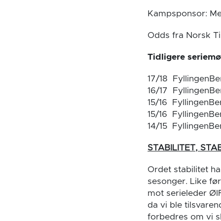
Kampsponsor: Me
Odds fra Norsk Ti
Tidligere seriem
17/18 FyllingenBe
16/17 FyllingenB
15/16 FyllingenBe
15/16 FyllingenBe
14/15 FyllingenBe
STABILITET, STAB
Ordet stabilitet 
sesonger. Like før
mot serieleder ØI
da vi ble tilsvar
forbedres om vi sk