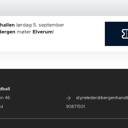
hallen
lørdag 5. september
Bergen
møter
Elverum
!
dball
en 46
styreleder@bergenhandb
ad
90871501