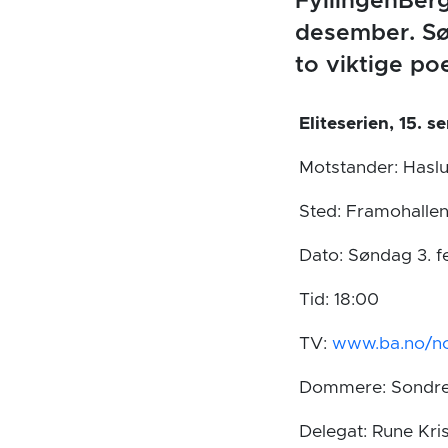
FyllingenBerg
desember. Søn
to viktige po
Eliteserien, 15. s
Motstander: Hasl
Sted: Framohalle
Dato: Søndag 3. f
Tid: 18:00
TV:
www.ba.no/no
Dommere: Sondre 
Delegat: Rune Kri