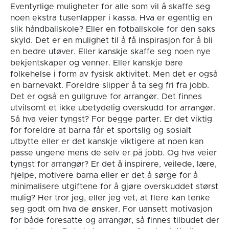
Eventyrlige muligheter for alle som vil å skaffe seg
noen ekstra tusenlapper i kassa. Hva er egentlig en
slik håndballskole? Eller en fotballskole for den saks
skyld. Det er en mulighet til å få inspirasjon for å bli
en bedre utøver. Eller kanskje skaffe seg noen nye
bekjentskaper og venner. Eller kanskje bare
folkehelse i form av fysisk aktivitet. Men det er også
en barnevakt. Foreldre slipper å ta seg fri fra jobb.
Det er også en gullgruve for arrangør. Det finnes
utvilsomt et ikke ubetydelig overskudd for arrangør.
Så hva veier tyngst? For begge parter. Er det viktig
for foreldre at barna får et sportslig og sosialt
utbytte eller er det kanskje viktigere at noen kan
passe ungene mens de selv er på jobb. Og hva veier
tyngst for arrangør? Er det å inspirere, veilede, lære,
hjelpe, motivere barna eller er det å sørge for å
minimalisere utgiftene for å gjøre overskuddet størst
mulig? Her tror jeg, eller jeg vet, at flere kan tenke
seg godt om hva de ønsker. For uansett motivasjon
for både foresatte og arrangør, så finnes tilbudet der