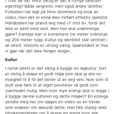
i Tour de Ski. Hvor viktig er det å fornye idretten
egentlig? Både langrenn, men også andre idretter.
Fotballen har lagt på flere dommere og bruk av
video, men det er ennå ikke innført effektiv spilletid.
Håndballen har prøvd seg med «7 mot 6», fordi det
ikke er pent med vest. Men hva skal svømminga
gjøre? Kanskje kan vi kombinere tre meter sviktstup
og 200 meter rygg. Kultur og identitet står sentralt i
all idrett. Historie er utrolig viktig. Spørsmålet er hva
vi gjør når det ikke fenger lenger…
Kultur
I norsk idrett er det viktig å bygge en lagkultur. Det
er viktig å skape et godt miljø som skal gi alle en
mulighet til å få det beste ut av seg selv. Noe som til
slutt skal føre til at laget presterer så godt som
overhodet mulig. Men hvor mye energi skal vi legge i
å bygge denne kulturen og dette miljøet? En kollega
sendte meg her om dagen en video av en trener
som snakker om akkurat dette. Han fikk stadig vekk
tilbakemeldinger om å skape en arena hvor alle