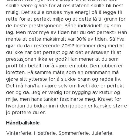
skulle være glade for at resultatene skulle bli best
mulig. Det skulle brukes mye energi på å legge til
rette for et perfekt miljø og at dette lå til grunn for
de beste prestasjonene. Både individuelt og som
lag. Men hvor mye av tiden har du det perfekt? Han
mente at dette maksimalt var 30% av tiden. Så hva
gjør du da i resterende 70%? Innfinner deg med at
du ikke har det perfekt og at det er årsaken til at
prestasjonen ikke er god? Han mener at du som
proff blir betalt for å gjøre en jobb. Den jobben er
idretten. På samme måte som en brannmann må
gjøre sitt ytterste for å slukke brann og redde liv.
Det må han/hun gjøre selv om livet ikke er perfekt
der og da. Jeg er veldig for bygging av kultur og
miljø, men hans tanker fascinerte meg. Kravet for
hvordan du bidrar inn i den jobben er kanskje større
jo proffere du er.
Håndballskole
Vinterferie. Høstferie. Sommerferie. Juleferie.