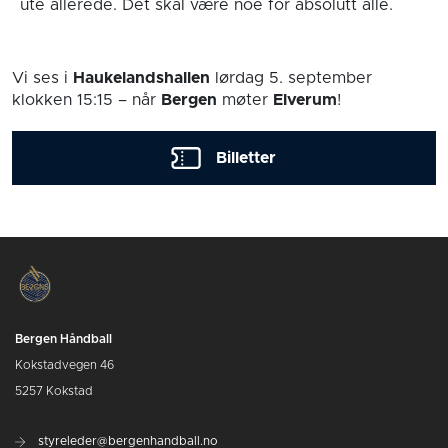
ute allerede. Det skal være noe for absolutt alle.
Vi ses i
Haukelandshallen
lørdag 5. september
klokken 15:15
– når
Bergen
møter
Elverum
!
Billetter
Bergen Håndball
Kokstadvegen 46
5257 Kokstad
styreleder@bergenhandball.no