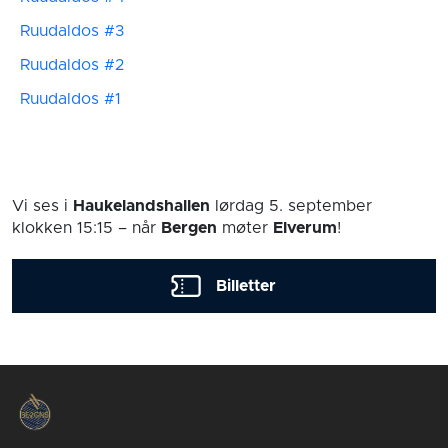
Ruudaldos #3
Ruudaldos #2
Ruudaldos #1
Vi ses i
Haukelandshallen
lørdag 5. september
klokken 15:15
– når
Bergen
møter
Elverum
!
Billetter