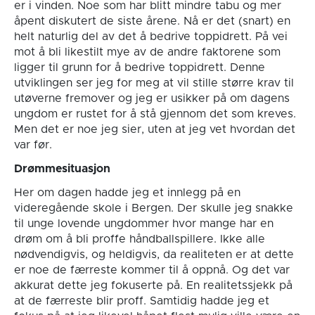
er i vinden. Noe som har blitt mindre tabu og mer
åpent diskutert de siste årene. Nå er det (snart) en
helt naturlig del av det å bedrive toppidrett. På vei
mot å bli likestilt mye av de andre faktorene som
ligger til grunn for å bedrive toppidrett. Denne
utviklingen ser jeg for meg at vil stille større krav til
utøverne fremover og jeg er usikker på om dagens
ungdom er rustet for å stå gjennom det som kreves.
Men det er noe jeg sier, uten at jeg vet hvordan det
var før.
Drømmesituasjon
Her om dagen hadde jeg et innlegg på en
videregående skole i Bergen. Der skulle jeg snakke
til unge lovende ungdommer hvor mange har en
drøm om å bli proffe håndballspillere. Ikke alle
nødvendigvis, og heldigvis, da realiteten er at dette
er noe de færreste kommer til å oppnå. Og det var
akkurat dette jeg fokuserte på. En realitetssjekk på
at de færreste blir proff. Samtidig hadde jeg et