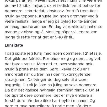
fokus på at jeg likevel håpet flest mulig ville være en
del av håndballmiljøet, da vi faktisk har et behov for
dommere, sekretariat, kiosk osv. for å få frem flest
mulig av toppene. Knuste jeg noen drømmer ved å
være realist? I helga er jeg på bylag for 15-åringer,
en haug med drømmer. En dag vil realiteten innhente
mange av disse også. Men jeg håper vi ledere kan
legge til rette for at det er 5-10 år til…
Lunsjdate
I dag spiste jeg lunsj med noen dommere. I 21.etasje.
Det gikk bra faktisk. For både meg og dem. Jeg vet,
det høres rart ut. Men det er, overraskende nok,
mulig å prate med dem. Sørg likevel at du er i
mindretall når du trer inn i den fryktinngytende
situasjonen. Da tvinger du deg selv til å være
hyggelig. Du vil jo ikke ha juling av seks dommere.
Da blir det ganske hyggelig stemning faktisk. Og et
lite tips til dere dommere; det er mye enklere å
forstå dere når dere ikke har fløyte i munnen. Og
dere er mye hyggeligere å prate med når dere