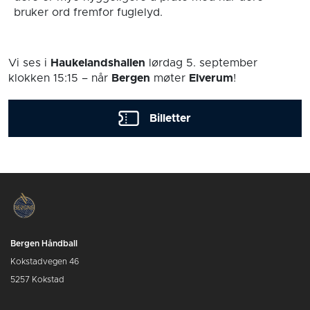
bruker ord fremfor fuglelyd.
Vi ses i
Haukelandshallen
lørdag 5. september
klokken 15:15
– når
Bergen
møter
Elverum
!
Billetter
Bergen Håndball
Kokstadvegen 46
5257 Kokstad