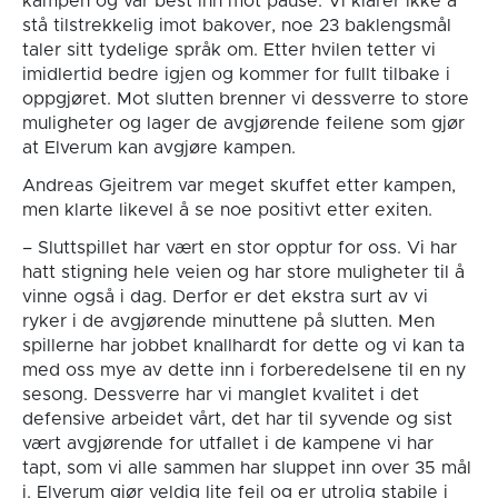
kampen og var best inn mot pause. Vi klarer ikke å
stå tilstrekkelig imot bakover, noe 23 baklengsmål
taler sitt tydelige språk om. Etter hvilen tetter vi
imidlertid bedre igjen og kommer for fullt tilbake i
oppgjøret. Mot slutten brenner vi dessverre to store
muligheter og lager de avgjørende feilene som gjør
at Elverum kan avgjøre kampen.
Andreas Gjeitrem var meget skuffet etter kampen,
men klarte likevel å se noe positivt etter exiten.
– Sluttspillet har vært en stor opptur for oss. Vi har
hatt stigning hele veien og har store muligheter til å
vinne også i dag. Derfor er det ekstra surt av vi
ryker i de avgjørende minuttene på slutten. Men
spillerne har jobbet knallhardt for dette og vi kan ta
med oss mye av dette inn i forberedelsene til en ny
sesong. Dessverre har vi manglet kvalitet i det
defensive arbeidet vårt, det har til syvende og sist
vært avgjørende for utfallet i de kampene vi har
tapt, som vi alle sammen har sluppet inn over 35 mål
i. Elverum gjør veldig lite feil og er utrolig stabile i