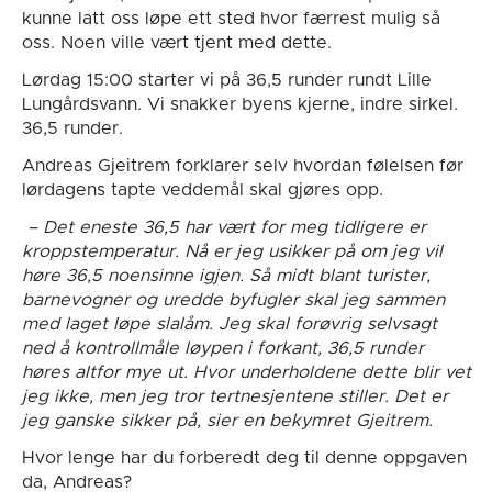
kunne latt oss løpe ett sted hvor færrest mulig så
oss. Noen ville vært tjent med dette.
Lørdag 15:00 starter vi på 36,5 runder rundt Lille
Lungårdsvann. Vi snakker byens kjerne, indre sirkel.
36,5 runder.
Andreas Gjeitrem forklarer selv hvordan følelsen før
lørdagens tapte veddemål skal gjøres opp.
– Det eneste 36,5 har vært for meg tidligere er
kroppstemperatur. Nå er jeg usikker på om jeg vil
høre 36,5 noensinne igjen. Så midt blant turister,
barnevogner og uredde byfugler skal jeg sammen
med laget løpe slalåm. Jeg skal forøvrig selvsagt
ned å kontrollmåle løypen i forkant, 36,5 runder
høres altfor mye ut. Hvor underholdene dette blir vet
jeg ikke, men jeg tror tertnesjentene stiller. Det er
jeg ganske sikker på, sier en bekymret Gjeitrem.
Hvor lenge har du forberedt deg til denne oppgaven
da, Andreas?