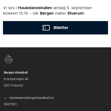
Vi ses i
Haukelandshallen
lørdag 5. september
klokken 15:15
– når
Bergen
møter
Elverum
!
Billetter
Bergen Håndball
Kokstadvegen 46
5257 Kokstad
styreleder@bergenhandball.no
90871501