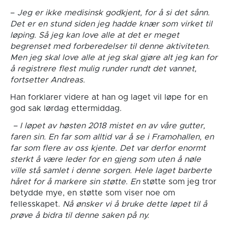
–
Jeg er ikke medisinsk godkjent, for å si det sånn.
Det er en stund siden jeg hadde knær som virket til
løping. Så jeg kan love alle at det er meget
begrenset med forberedelser til denne aktiviteten.
Men jeg skal love alle at jeg skal gjøre alt jeg kan for
å registrere flest mulig runder rundt det vannet,
fortsetter Andreas.
Han forklarer videre at han og laget vil løpe for en
god sak lørdag ettermiddag.
– I løpet av høsten 2018 mistet en av våre gutter,
faren sin. En far som alltid var å se i Framohallen, en
far som flere av oss kjente. Det var derfor enormt
sterkt å være leder for en gjeng som uten å nøle
ville stå samlet i denne sorgen. Hele laget barberte
håret for å markere sin støtte
.
En
støtte som jeg tror
betydde mye, en støtte som viser noe om
fellesskapet.
Nå ønsker vi å bruke dette løpet til å
prøve å bidra til denne saken på ny.