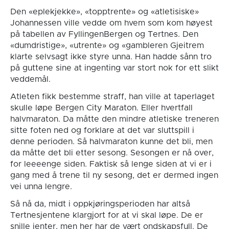
Den «eplekjekke», «topptrente» og «atletisiske»
Johannessen ville vedde om hvem som kom høyest
på tabellen av FyllingenBergen og Tertnes. Den
«dumdristige», «utrente» og «gambleren Gjeitrem
klarte selvsagt ikke styre unna. Han hadde sånn tro
på guttene sine at ingenting var stort nok for ett slikt
veddemål.
Atleten fikk bestemme straff, han ville at taperlaget
skulle løpe Bergen City Maraton. Eller hvertfall
halvmaraton. Da måtte den mindre atletiske treneren
sitte foten ned og forklare at det var sluttspill i
denne perioden. Så halvmaraton kunne det bli, men
da måtte det bli etter sesong. Sesongen er nå over,
for leeeenge siden. Faktisk så lenge siden at vi er i
gang med å trene til ny sesong, det er dermed ingen
vei unna lengre.
Så nå da, midt i oppkjøringsperioden har altså
Tertnesjentene klargjort for at vi skal løpe. De er
snille jenter, men her har de vært ondskapsfull. De