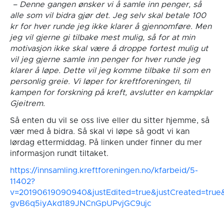
– Denne gangen ønsker vi å samle inn penger, så
alle som vil bidra gjør det. Jeg selv skal betale 100
kr for hver runde jeg ikke klarer å gjennomføre. Men
jeg vil gjerne gi tilbake mest mulig, så for at min
motivasjon ikke skal være å droppe fortest mulig ut
vil jeg gjerne samle inn penger for hver runde jeg
klarer å løpe. Dette vil jeg komme tilbake til som en
personlig greie. Vi løper for kreftforeningen, til
kampen for forskning på kreft, avslutter en kampklar
Gjeitrem.
Så enten du vil se oss live eller du sitter hjemme, så
vær med å bidra. Så skal vi løpe så godt vi kan
lørdag ettermiddag. På linken under finner du mer
informasjon rundt tiltaket.
https://innsamling.kreftforeningen.no/kfarbeid/5-
11402?
v=20190619090940&justEdited=true&justCreated=true
gvB6q5iyAkd189JNCnGpUPvjGC9ujc