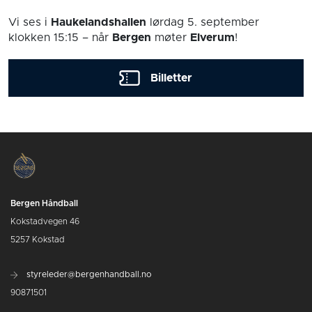
Vi ses i
Haukelandshallen
lørdag 5. september
klokken 15:15
– når
Bergen
møter
Elverum
!
Billetter
Bergen Håndball
Kokstadvegen 46
5257 Kokstad
styreleder@bergenhandball.no
90871501