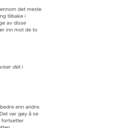
 gjennom det meste
g tilbake i
ge av disse
er inn mot de to
iser det i
 bedre enn andre.
 Det var gøy å se
 fortsetter
utten