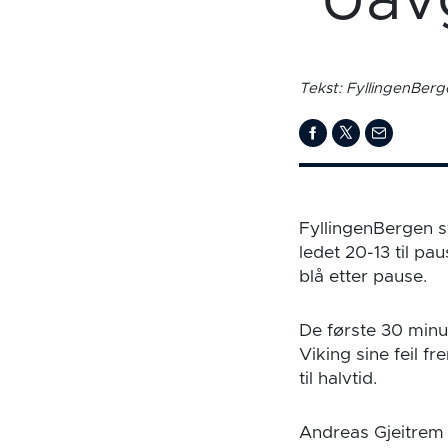
Uavg
Tekst: FyllingenBer
FyllingenBergen s
ledet 20-13 til p
blå etter pause.
De første 30 minu
Viking sine feil f
til halvtid.
Andreas Gjeitrem 