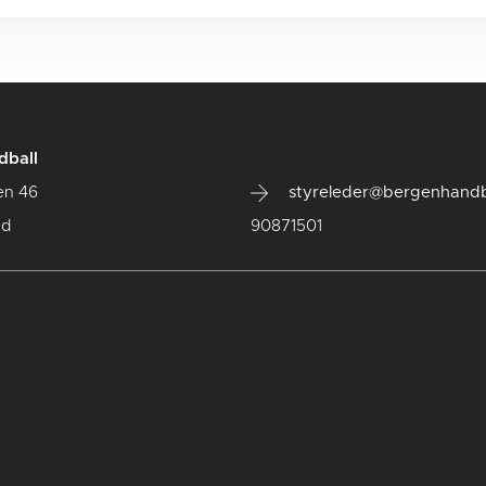
dball
en 46
styreleder@bergenhandb
ad
90871501