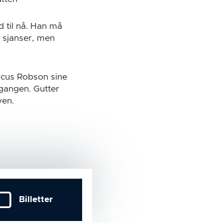
d til nå. Han må
n sjanser, men
arcus Robson sine
rgangen. Gutter
yen.
Billetter