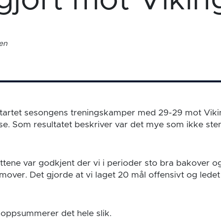
jort mot Vikin
gen
tartet sesongens treningskamper med 29-29 mot Vikin
ause. Som resultatet beskriver var det mye som ikke ste
ttene var godkjent der vi i perioder sto bra bakover o
remover. Det gjorde at vi laget 20 mål offensivt og lede
oppsummerer det hele slik.