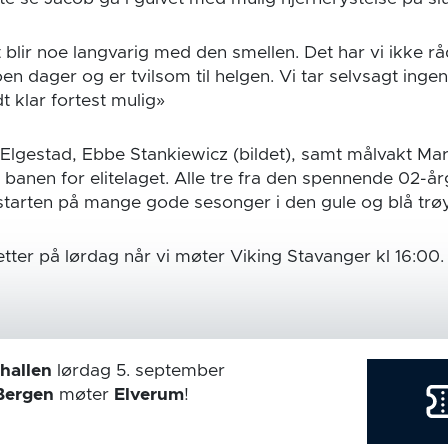
 blir noe langvarig med den smellen. Det har vi ikke rå
oen dager og er tvilsom til helgen. Vi tar selvsagt inge
t klar fortest mulig»
r Elgestad, Ebbe Stankiewicz (bildet), samt målvakt M
 banen for elitelaget. Alle tre fra den spennende 02-å
 starten på mange gode sesonger i den gule og blå trø
tter på lørdag når vi møter Viking Stavanger kl 16:00.
hallen
lørdag 5. september
Bergen
møter
Elverum
!