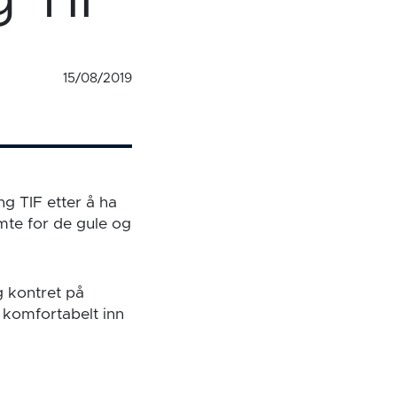
g TIF
15/08/2019
g TIF etter å ha
mte for de gule og
g kontret på
t komfortabelt inn