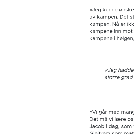
«Jeg kunne ønsket
av kampen. Det st
kampen. Nå er ikk
kampene inn mot s
kampene i helgen,
Jeg hadde 
større grad
«Vi går med mange
Det må vi lære os
Jacob i dag, som t
Gjeitrem som mått