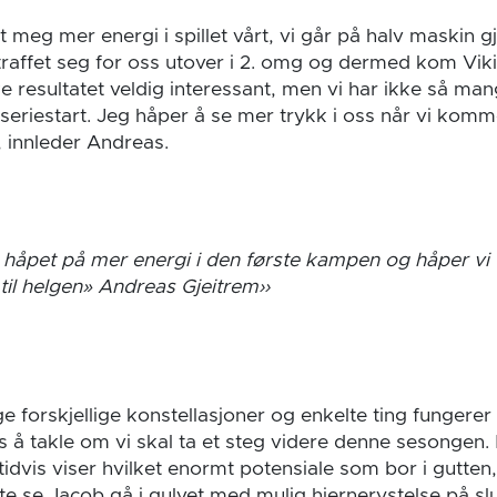
 meg mer energi i spillet vårt, vi går på halv maskin
raffet seg for oss utover i 2. omg og dermed kom Vikin
e resultatet veldig interessant, men vi har ikke så man
eriestart. Jeg håper å se mer trykk i oss når vi komm
 innleder Andreas.
håpet på mer energi i den første kampen og håper vi v
 til helgen» Andreas Gjeitrem
 forskjellige konstellasjoner og enkelte ting fungerer
s å takle om vi skal ta et steg videre denne sesongen.
idvis viser hvilket enormt potensiale som bor i gutten,
e se Jacob gå i gulvet med mulig hjernerystelse på sl