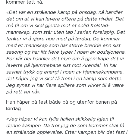
kommer tett nå.
«Det var en strålende kamp på onsdag, nå handler
det om at vi kan levere oftere på dette nivået. Det
må til om vi skal gjenta mot et solid Kolstad-
mannskap, som står uten tap i serien foreløpig. Det
tenker vi å gjøre noe med på lørdag. De kommer
med et mannskap som har større bredde enn sist
sesong og har litt flere typer i noen av posisjonene.
For vår del handler det mye om å gjenskape det vi
leverte på hjemmebane sist mot Arendal. Vi har
savnet trykk og energi i noen av hjemmekampene,
det håper jeg vi skal få frem i en kamp som dette.
Jeg synes vi har flere spillere som virker til å være
på rett vei nå».
Han håper på fest både på og utenfor banen på
lørdag.
«Jeg håper vi kan fylle hallen skikkelig igjen til
denne kampen. Da tror jeg de som kommer skal få
en strålende opplevelse. Etter kampen blir det fest i