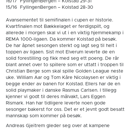
16/17 FyllingenBergen – Kolstad 29-31
15/16 FyllingenBergen – Kolstad 28-30
Avansementet til semifinalen i cupen er historie.
Kvartfinalen mot Bækkelaget er ferdigspilt, og
allerede i morgen skal vi ut i en viktig hjemmekamp i
REMA 1000-ligaen. Da kommer Kolstad på besøk.
De har åpnet sesongen sterkt og lagt seg til helt i
toppen av ligaen. Sist mot Elverum leverte de en
solid forestilling og fikk med seg ett poeng. De rår
blant annet over to spillere som er uttatt i troppen til
Christian Berge som skal spille Golden League neste
uke. William Aar og Tom Kåre Nicolaysen er viktig i
begge ender av banen for Kolstad. Ellers har de en
solid playmaker i danske Rasmus Carlsen. I tillegg
kjenner vi godt til deres målvakt, Lars Eggen
Rismark. Han har tidligere leverte noen gode
sesonger bakerst for oss. Det er et jevnt godt besatt
mannskap som kommer på besøk.
Andreas Gjeitrem gleder seg over at kampene