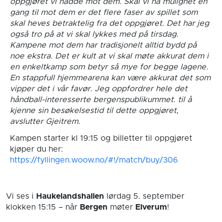
oppgjøret vi hadde mot dem. Skal vi ha mulighet en
gang til mot dem er det flere faser av spillet som
skal heves betraktelig fra det oppgjøret. Det har jeg
også tro på at vi skal lykkes med på tirsdag.
Kampene mot dem har tradisjonelt alltid bydd på
noe ekstra. Det er kult at vi skal møte akkurat dem i
en enkeltkamp som betyr så mye for begge lagene.
En stappfull hjemmearena kan være akkurat det som
vipper det i vår favør. Jeg oppfordrer hele det
håndball-interesserte bergenspublikummet. til å
kjenne sin besøkelsestid til dette oppgjøret,
avslutter Gjeitrem.
Kampen starter kl 19:15 og billetter til oppgjøret
kjøper du her:
https://fyllingen.woow.no/#!/match/buy/306
Vi ses i
Haukelandshallen
lørdag 5. september
klokken 15:15
– når
Bergen
møter
Elverum
!