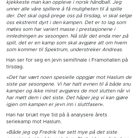
kjekkeste man kan oppleve i norsk håndball. Jeg
unner alle våre spillere å få muligheten til å spille
der. Det skal også prege oss på tirsdag, vi skal selge
oss ekstremt dyrt i den kampen. Det er to lag som
møtes som har variert masse i prestasjonene i
innledningen av sesongen. Nå står det enda mer på
spill, det er en kamp som skal avgjøre alt om hvem
som kommer til Spektrum, understreker Andreas.
Han ser for seg en jevn semifinale i Framohallen på
tirsdag.
«Det har vært noen spesielle oppgjør mot Haslum de
siste par sesongene. Vi har hatt evnen til å både snu
kamper og ikke minst avgjøres de mot slutten når vi
har møtt dem i det siste. Det håper jeg vi kan gjøre
igjen om kampen er jevn inn i sluttfasen
«.
Han har brukt mye tid på å analysere årets
seriekamp mot Haslum.
«Både jeg og Fredrik har sett mye på det siste