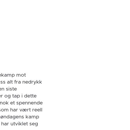
mmekamp mot
ss alt fra nedrykk
en siste
r og tap i dette
 nok et spennende
 som har vært reell
 søndagens kamp
 har utviklet seg