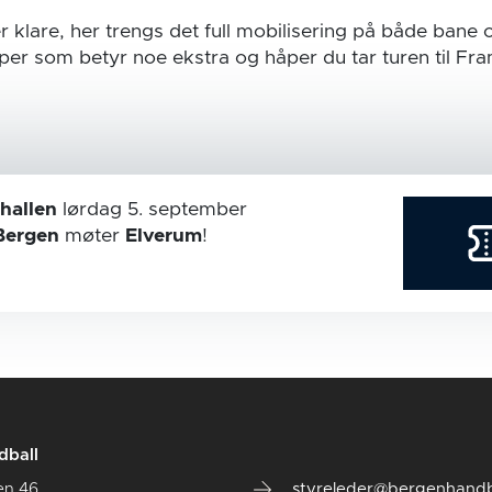
 klare, her trengs det full mobilisering på både bane o
mper som betyr noe ekstra og håper du tar turen til Fr
hallen
lørdag 5. september
Bergen
møter
Elverum
!
dball
en 46
styreleder@bergenhandb