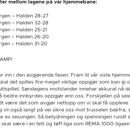
øter mellom lagene på vår hjemmebane:
ergen – Halden 28-27
ergen – Halden 32-28
rgen – Halden 25-21
ergen – Halden 26-20
rgen – Halden 31-20
KAMP!
vor inn i den avgjørende fasen. Fram til vår siste hje
kal det spilles fire meget viktige oppgjør som kan gi o
 sluttspillet. Søndagens motstander innehar akkurat nå d
på bedre innbyrdes oppgjør enn oss. Forskjellen på seie
t være det som avgjør nettopp om vi skal få oppleve
ng vil også langt på vei sikre oss mot trusselen bakfra,
e av sesongen. Så betydningen og spenningen rundt
t skal være i en tett og tøff liga som REMA 1000-ligaen