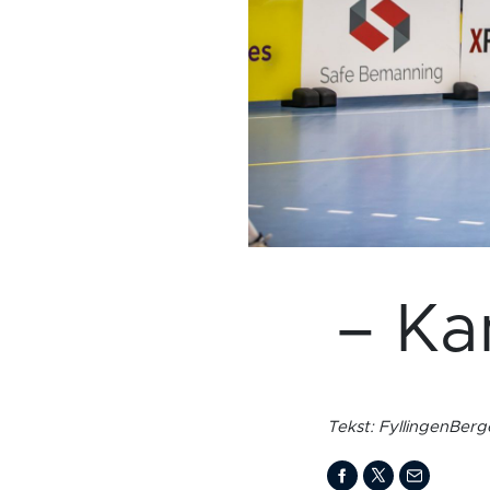
– Ka
Tekst: FyllingenBer