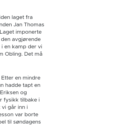
den laget fra
genden Jan Thomas
. Laget imponerte
et den avgjørende
 i en kamp der vi
m Obling. Det må
 Etter en mindre
un hadde tapt en
Eriksen og
 fysikk tilbake i
 vi går inn i
esson var borte
el til søndagens