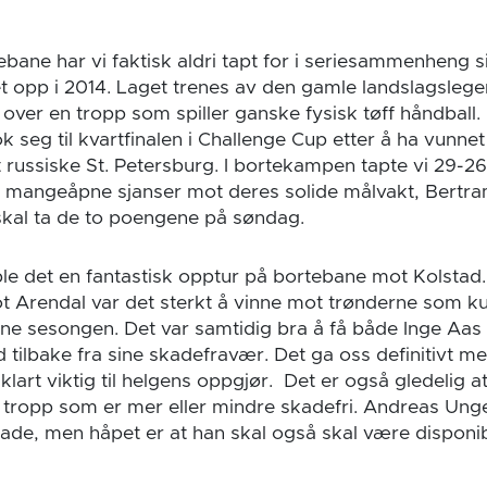
ane har vi faktisk aldri tapt for i seriesammenheng si
t opp i 2014. Laget trenes av den gamle landslagsle
 over en tropp som spiller ganske fysisk tøff håndball
ok seg til kvartfinalen i Challenge Cup etter å ha vunn
ussiske St. Petersburg. I bortekampen tapte vi 29-26
mangeåpne sjanser mot deres solide målvakt, Bertra
skal ta de to poengene på søndag.
ble det en fantastisk opptur på bortebane mot Kolstad.
t Arendal var det sterkt å vinne mot trønderne som k
 sesongen. Det var samtidig bra å få både Inge Aas 
tilbake fra sine skadefravær. Det ga oss definitivt mer
t klart viktig til helgens oppgjør. Det er også gledelig at
 tropp som er mer eller mindre skadefri. Andreas Ung
ade, men håpet er at han skal også skal være disponib