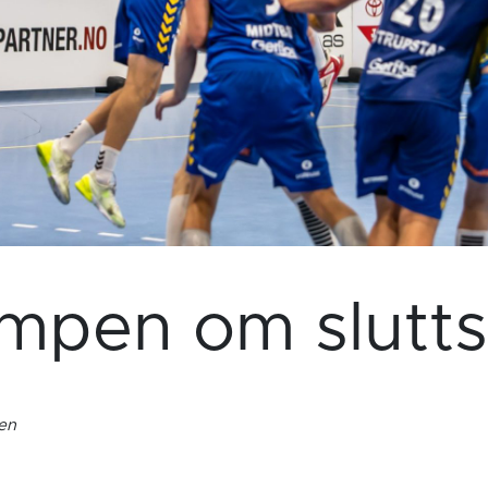
mpen om sluttsp
gen