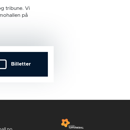
g tribune. Vi
amohallen på
Billetter
all.no