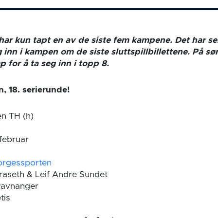
har kun tapt en av de siste fem kampene. Det har sen
inn i kampen om de siste sluttspillbillettene. På sø
 for å ta seg inn i topp 8.
, 18. serierunde!
n TH (h)
n
februar
rgessporten
raseth & Leif Andre Sundet
Ravnanger
tis