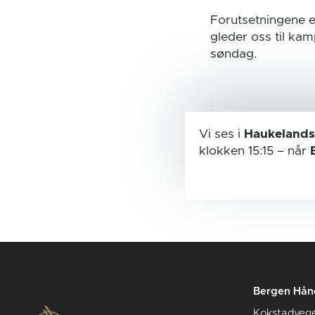
Forutsetningene er
gleder oss til ka
søndag.
Vi ses i
Haukelands
klokken 15:15
– når
Bergen Hån
Kokstadveg