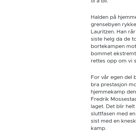
til å bli.
Halden på hjemmeb
grensebyen rykke
Lauritzen. Han rår
siste helg da de t
bortekampen mot r
bommet ekstremt 
rettes opp om vi 
For vår egen del 
bra prestasjon mo
hjemmekamp denne
Fredrik Mossestad 
laget. Det blir hel
sluttfasen med en
sist med en knesk
kamp.