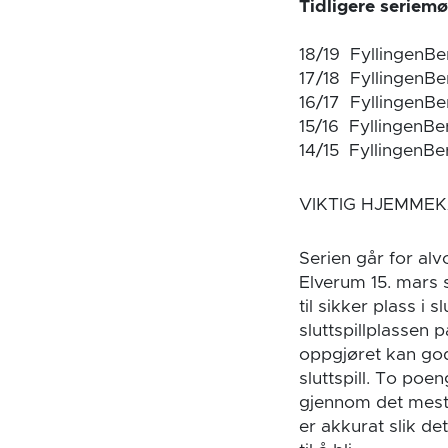
Tidligere seriem
18/19 FyllingenB
17/18 FyllingenB
16/17 FyllingenBe
15/16 FyllingenB
14/15 FyllingenBe
VIKTIG HJEMME
Serien går for al
Elverum 15. mars s
til sikker plass i
sluttspillplassen 
oppgjøret kan god
sluttspill. To poe
gjennom det mest
er akkurat slik de