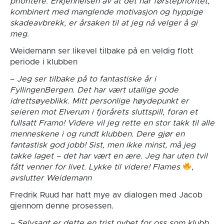
prioritere. Erkjennelsen av at det har førsteprioritet,
kombinert med manglende motivasjon og hyppige
skadeavbrekk, er årsaken til at jeg nå velger å gi
meg.
Weidemann ser likevel tilbake på en veldig flott
periode i klubben
–
Jeg ser tilbake på to fantastiske år i
FyllingenBergen. Det har vært utallige gode
idrettsøyeblikk. Mitt personlige høydepunkt er
seieren mot Elverum i fjorårets sluttspill, foran et
fullsatt Framo! Videre vil jeg rette en stor takk til alle
menneskene i og rundt klubben. Dere gjør en
fantastisk god jobb! Sist, men ikke minst, må jeg
takke laget – det har vært en ære. Jeg har uten tvil
fått venner for livet. Lykke til videre! Flames
,
avslutter Weidemann
Fredrik Ruud har hatt mye av dialogen med Jacob
gjennom denne prosessen.
– Selvsagt er dette en trist nyhet for oss som klubb.