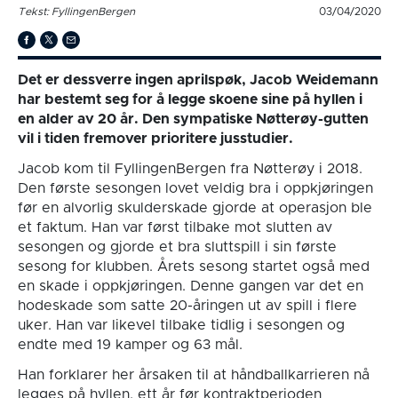
Tekst: FyllingenBergen
03/04/2020
Det er dessverre ingen aprilspøk, Jacob Weidemann
har bestemt seg for å legge skoene sine på hyllen i
en alder av 20 år. Den sympatiske Nøtterøy-gutten
vil i tiden fremover prioritere jusstudier.
Jacob kom til FyllingenBergen fra Nøtterøy i 2018.
Den første sesongen lovet veldig bra i oppkjøringen
før en alvorlig skulderskade gjorde at operasjon ble
et faktum. Han var først tilbake mot slutten av
sesongen og gjorde et bra sluttspill i sin første
sesong for klubben. Årets sesong startet også med
en skade i oppkjøringen. Denne gangen var det en
hodeskade som satte 20-åringen ut av spill i flere
uker. Han var likevel tilbake tidlig i sesongen og
endte med 19 kamper og 63 mål.
Han forklarer her årsaken til at håndballkarrieren nå
legges på hyllen, ett år før kontraktperioden