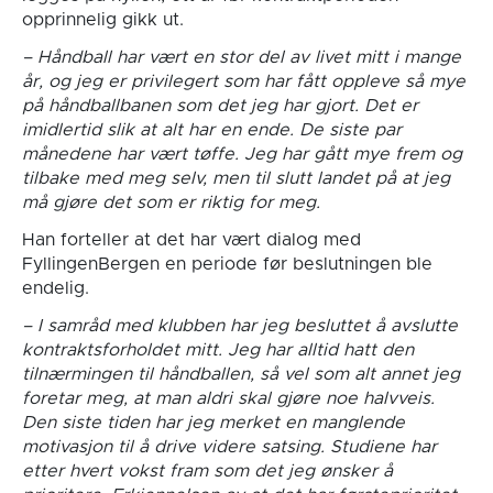
opprinnelig gikk ut.
– Håndball har vært en stor del av livet mitt i mange
år, og jeg er privilegert som har fått oppleve så mye
på håndballbanen som det jeg har gjort. Det er
imidlertid slik at alt har en ende. De siste par
månedene har vært tøffe. Jeg har gått mye frem og
tilbake med meg selv, men til slutt landet på at jeg
må gjøre det som er riktig for meg.
Han forteller at det har vært dialog med
FyllingenBergen en periode før beslutningen ble
endelig.
– I samråd med klubben har jeg besluttet å avslutte
kontraktsforholdet mitt. Jeg har alltid hatt den
tilnærmingen til håndballen, så vel som alt annet jeg
foretar meg, at man aldri skal gjøre noe halvveis.
Den siste tiden har jeg merket en manglende
motivasjon til å drive videre satsing. Studiene har
etter hvert vokst fram som det jeg ønsker å