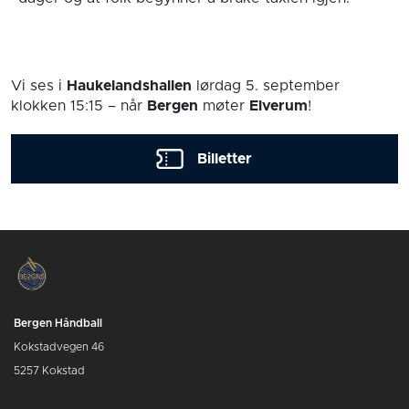
Vi ses i
Haukelandshallen
lørdag 5. september
klokken 15:15
– når
Bergen
møter
Elverum
!
Billetter
Bergen Håndball
Kokstadvegen 46
5257 Kokstad