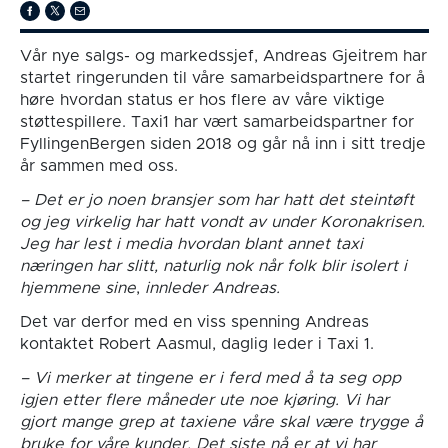
Vår nye salgs- og markedssjef, Andreas Gjeitrem har
startet ringerunden til våre samarbeidspartnere for å
høre hvordan status er hos flere av våre viktige
støttespillere. Taxi1 har vært samarbeidspartner for
FyllingenBergen siden 2018 og går nå inn i sitt tredje
år sammen med oss.
– Det er jo noen bransjer som har hatt det steintøft
og jeg virkelig har hatt vondt av under Koronakrisen.
Jeg har lest i media hvordan blant annet taxi
næringen har slitt, naturlig nok når folk blir isolert i
hjemmene sine
,
innleder Andreas.
Det var derfor med en viss spenning Andreas
kontaktet Robert Aasmul, daglig leder i Taxi 1.
– Vi merker at tingene er i ferd med å ta seg opp
igjen etter flere måneder ute noe kjøring. Vi har
gjort mange grep at taxiene våre skal være trygge å
bruke for våre kunder. Det siste nå er at vi har