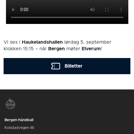
Vi ses i
Haukelandshallen
lørdag 5. september
klokken 15:15
– når
Bergen
møter
Elverum
!
Billetter
Bergen Håndball
Kokstadvegen 46