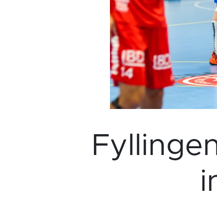
Fyllinge
i