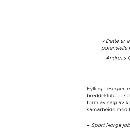
Dette er e
potensielle
Andreas G
FyllingenBergen e
breddeklubber som
form av salg av k
samarbeide med 
–
Sport Norge job