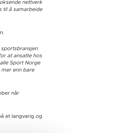
voksende nettverk
s til å samarbeide
n.
i sportsbransjen
or at ansatte hos
 alle Sport Norge
er mer enn bare
mber når
å et langvarig og