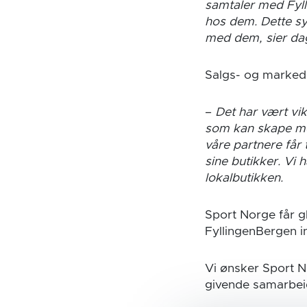
samtaler med Fyll
hos dem. Dette syn
med dem, sier dag
Salgs- og markeds
–
Det har vært vik
som kan skape mer
våre partnere får 
sine butikker. Vi 
lokalbutikken.
Sport Norge får g
FyllingenBergen in
Vi ønsker Sport N
givende samarbeid