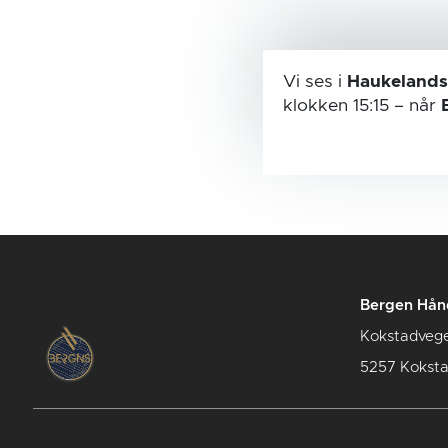
Vi ses i
Haukelands
klokken 15:15
– når
Bergen Hån
Kokstadveg
5257 Kokst