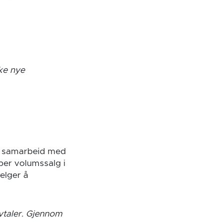
ke nye
et samarbeid med
per volumssalg i
elger å
vtaler. Gjennom