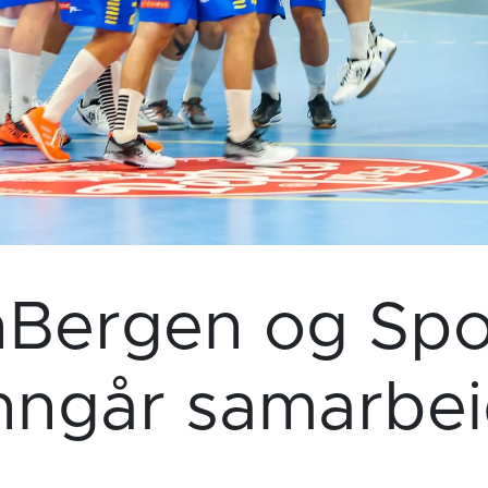
nBergen og Sp
nngår samarbe