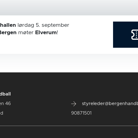
hallen
lørdag 5. september
Bergen
møter
Elverum
!
dball
en 46
styreleder@bergenhandb
ad
90871501