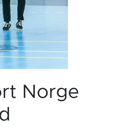
ort Norge
id