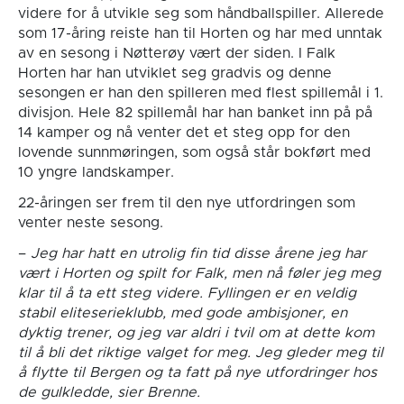
videre for å utvikle seg som håndballspiller. Allerede
som 17-åring reiste han til Horten og har med unntak
av en sesong i Nøtterøy vært der siden. I Falk
Horten har han utviklet seg gradvis og denne
sesongen er han den spilleren med flest spillemål i 1.
divisjon. Hele 82 spillemål har han banket inn på på
14 kamper og nå venter det et steg opp for den
lovende sunnmøringen, som også står bokført med
10 yngre landskamper.
22-åringen ser frem til den nye utfordringen som
venter neste sesong.
–
Jeg har hatt en utrolig fin tid disse årene jeg har
vært i Horten og spilt for Falk, men nå føler jeg meg
klar til å ta ett steg videre. Fyllingen er en veldig
stabil eliteserieklubb, med gode ambisjoner, en
dyktig trener, og jeg var aldri i tvil om at dette kom
til å bli det riktige valget for meg. Jeg gleder meg til
å flytte til Bergen og ta fatt på nye utfordringer hos
de gulkledde, sier Brenne.