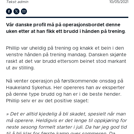
Tekst: admin
10/05/2021
Vår danske profil må på operasjonsbordet denne
uken etter at han fikk ett brudd i hånden på trening
.
Phillip var uheldig på trening og knakk et bein i den
venstre hånden på trening mandag. Dansken skjønte
raskt at det var brudd ettersom beinet stod markant
ut av stilling.
Nå venter operasjon på førstkommende onsdag på
Haukeland Sykehus. Her opereres han av eksperter
på denne type brudd og han er i de beste hender.
Phillip selv er av det positive slaget:
» Det er alltid kjedelig å bli skadet, spesielt når man
må operere. Heldigvis er det lenge til oppkjøring for
neste sesong formelt starter i juli. Da har jeg god tid
til å bli klar for første kamp over sommeren. Da