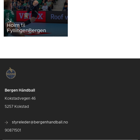
Holm til
FyllingenBergen
Bergen Håndball
Kokstadvegen 46
5257 Kokstad
styreleder@bergenhandball.no
90871501