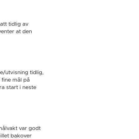
tt tidlig av
venter at den
/utvisning tidlig,
 fine mål på
a start i neste
 målvakt var godt
illet bakover