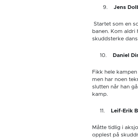
9.
Jens Dol
Startet som en so
banen. Kom aldri h
skuddsterke dans
10.
Daniel Di
Fikk hele kampen 
men har noen tekni
slutten når han gå
kamp.
11.
Leif-Erik 
Måtte tidlig i aks
opplest på skuddmø