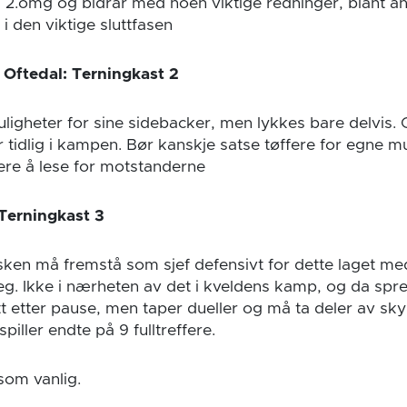
t i 2.omg og bidrar med noen viktige redninger, blant an
 i den viktige sluttfasen
Oftedal: Terningkast 2
ligheter for sine sidebacker, men lykkes bare delvis.
r tidlig i kampen. Bør kanskje satse tøffere for egne mu
gere å lese for motstanderne
 Terningkast 3
sken må fremstå som sjef defensivt for dette laget m
eg. Ikke i nærheten av det i kveldens kamp, og da spr
tt etter pause, men taper dueller og må ta deler av sky
spiller endte på 9 fulltreffere.
 som vanlig.