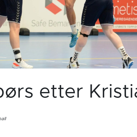
børs etter Kris
all