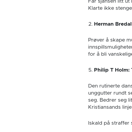
Får sjansen litt u
Klarte ikke stenge
Herman Bredal 
Prøver å skape mu
innspillsmulighete
for å bli vanskeli
Philip T Holm:
Den rutinerte dan
unggutter rundt s
seg. Bedrer seg li
Kristiansands linje
Iskald på straffer