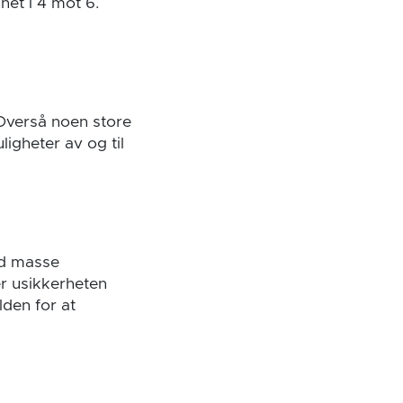
net i 4 mot 6.
 Overså noen store
ligheter av og til
ed masse
er usikkerheten
lden for at