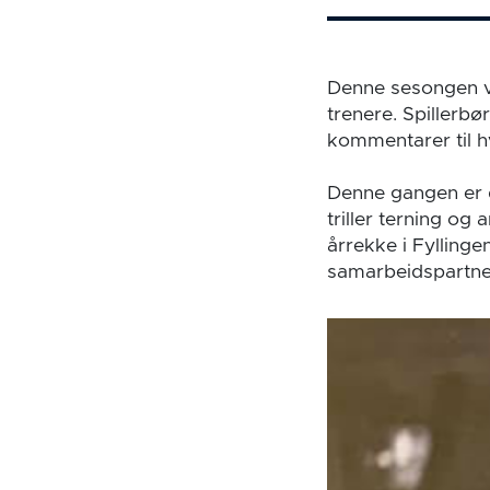
Denne sesongen vil
trenere. Spillerbø
kommentarer til hv
Denne gangen er d
triller terning og
årrekke i Fylling
samarbeidspartne