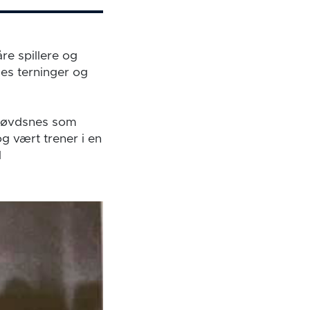
åre spillere og
lles terninger og
 Søvdsnes som
og vært trener i en
l