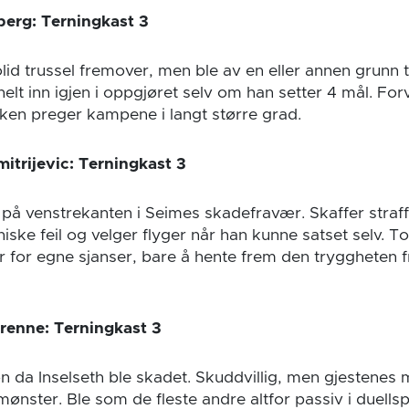
berg: Terningkast 3
lid trussel fremover, men ble av en eller annen grunn ta
elt inn igjen i oppgjøret selv om han setter 4 mål. For
ken preger kampene i langt større grad.
mitrijevic: Terningkast 3
på venstrekanten i Seimes skadefravær. Skaffer straffe
ske feil og velger flyger når han kunne satset selv. To
r for egne sjanser, bare å hente frem den tryggheten fr
Brenne: Terningkast 3
jon da Inselseth ble skadet. Skuddvillig, men gjestenes
nster. Ble som de fleste andre altfor passiv i duellsp