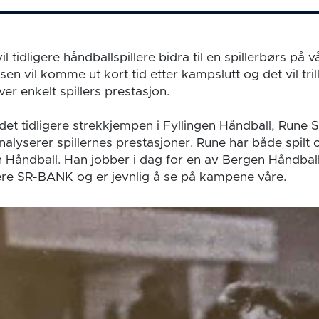
 tidligere håndballspillere bidra til en spillerbørs på v
rsen vil komme ut kort tid etter kampslutt og det vil tri
er enkelt spillers prestasjon.
et tidligere strekkjempen i Fyllingen Håndball, Rune
 analyserer spillernes prestasjoner. Rune har både spilt 
en Håndball. Han jobber i dag for en av Bergen Håndbal
re SR-BANK og er jevnlig å se på kampene våre.