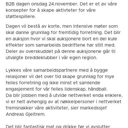
B2B dagen onsdag 24.november. Det er et av våre
konsepter for å skape aktivteter for våre
støttespillere.
Dagen vil bestå av korte, men intensive møter som
skal danne grunnlag for fremtidig forretning. Det blir
en auksjon hvor vi skal auksjonere bort en del kule
effekter som samarbeids bedriftene har stilt med.
Deler av overskuddet på denne auksjonene går til
utvalgte breddeklubber i vår egen region.
Lykkes våre samarbeidspartnere med å bygge
relasjoner vil det over tid skape grunnlag for mye
felles forretning og ikke minst et samlende
engasjement for vår felles lidenskap, håndball.
Da blir jobben med å utvide nettverket enda enklere,
vi er helt avhengig av at nøkkelpersoner i nettverket
fremsnakker våre aktiviteter, sier markedssjef
Andreas Gjeitrem.
Det blir fantastisk mat og drikke før vi avslutter