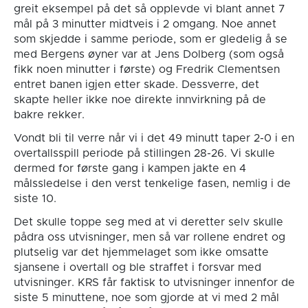
greit eksempel på det så opplevde vi blant annet 7
mål på 3 minutter midtveis i 2 omgang. Noe annet
som skjedde i samme periode, som er gledelig å se
med Bergens øyner var at Jens Dolberg (som også
fikk noen minutter i første) og Fredrik Clementsen
entret banen igjen etter skade. Dessverre, det
skapte heller ikke noe direkte innvirkning på de
bakre rekker.
Vondt bli til verre når vi i det 49 minutt taper 2-0 i en
overtallsspill periode på stillingen 28-26. Vi skulle
dermed for første gang i kampen jakte en 4
målssledelse i den verst tenkelige fasen, nemlig i de
siste 10.
Det skulle toppe seg med at vi deretter selv skulle
pådra oss utvisninger, men så var rollene endret og
plutselig var det hjemmelaget som ikke omsatte
sjansene i overtall og ble straffet i forsvar med
utvisninger. KRS får faktisk to utvisninger innenfor de
siste 5 minuttene, noe som gjorde at vi med 2 mål