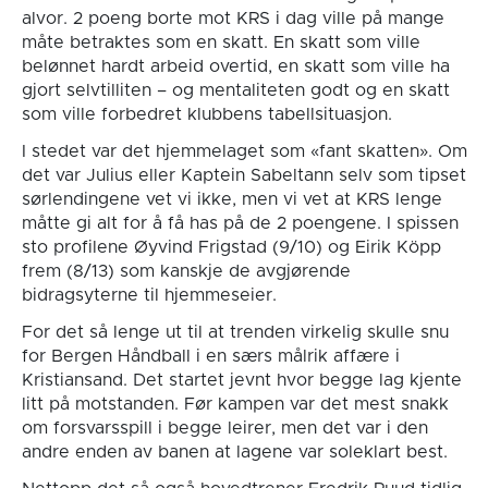
alvor. 2 poeng borte mot KRS i dag ville på mange
måte betraktes som en skatt. En skatt som ville
belønnet hardt arbeid overtid, en skatt som ville ha
gjort selvtilliten – og mentaliteten godt og en skatt
som ville forbedret klubbens tabellsituasjon.
I stedet var det hjemmelaget som «fant skatten». Om
det var Julius eller Kaptein Sabeltann selv som tipset
sørlendingene vet vi ikke, men vi vet at KRS lenge
måtte gi alt for å få has på de 2 poengene. I spissen
sto profilene Øyvind Frigstad (9/10) og Eirik Köpp
frem (8/13) som kanskje de avgjørende
bidragsyterne til hjemmeseier.
For det så lenge ut til at trenden virkelig skulle snu
for Bergen Håndball i en særs målrik affære i
Kristiansand. Det startet jevnt hvor begge lag kjente
litt på motstanden. Før kampen var det mest snakk
om forsvarsspill i begge leirer, men det var i den
andre enden av banen at lagene var soleklart best.