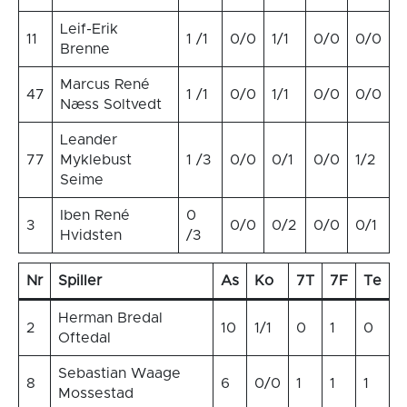
Leif-Erik
11
1 /1
0/0
1/1
0/0
0/0
Brenne
Marcus René
47
1 /1
0/0
1/1
0/0
0/0
Næss Soltvedt
Leander
77
Myklebust
1 /3
0/0
0/1
0/0
1/2
Seime
Iben René
0
3
0/0
0/2
0/0
0/1
Hvidsten
/3
Nr
Spiller
As
Ko
7T
7F
Te
Herman Bredal
2
10
1/1
0
1
0
Oftedal
Sebastian Waage
8
6
0/0
1
1
1
Mossestad