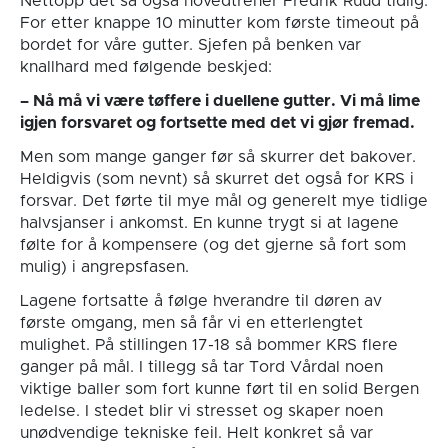
Nettopp det så også hovedtrener Fredrik Ruud tidlig.
For etter knappe 10 minutter kom første timeout på
bordet for våre gutter. Sjefen på benken var
knallhard med følgende beskjed:
– Nå må vi være tøffere i duellene gutter. Vi må lime
igjen forsvaret og fortsette med det vi gjør fremad.
Men som mange ganger før så skurrer det bakover.
Heldigvis (som nevnt) så skurret det også for KRS i
forsvar. Det førte til mye mål og generelt mye tidlige
halvsjanser i ankomst. En kunne trygt si at lagene
følte for å kompensere (og det gjerne så fort som
mulig) i angrepsfasen.
Lagene fortsatte å følge hverandre til døren av
første omgang, men så får vi en etterlengtet
mulighet. På stillingen 17-18 så bommer KRS flere
ganger på mål. I tillegg så tar Tord Vårdal noen
viktige baller som fort kunne ført til en solid Bergen
ledelse. I stedet blir vi stresset og skaper noen
unødvendige tekniske feil. Helt konkret så var