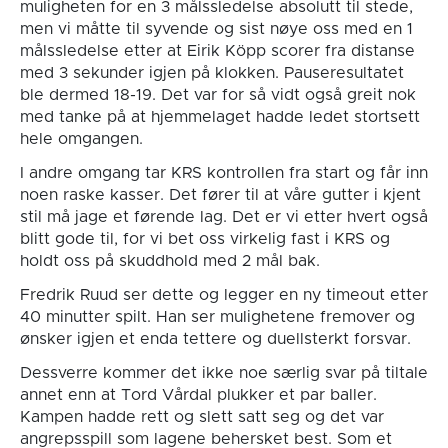
muligheten for en 3 målssledelse absolutt til stede,
men vi måtte til syvende og sist nøye oss med en 1
målssledelse etter at Eirik Köpp scorer fra distanse
med 3 sekunder igjen på klokken. Pauseresultatet
ble dermed 18-19. Det var for så vidt også greit nok
med tanke på at hjemmelaget hadde ledet stortsett
hele omgangen.
I andre omgang tar KRS kontrollen fra start og får inn
noen raske kasser. Det fører til at våre gutter i kjent
stil må jage et førende lag. Det er vi etter hvert også
blitt gode til, for vi bet oss virkelig fast i KRS og
holdt oss på skuddhold med 2 mål bak.
Fredrik Ruud ser dette og legger en ny timeout etter
40 minutter spilt. Han ser mulighetene fremover og
ønsker igjen et enda tettere og duellsterkt forsvar.
Dessverre kommer det ikke noe særlig svar på tiltale
annet enn at Tord Vårdal plukker et par baller.
Kampen hadde rett og slett satt seg og det var
angrepsspill som lagene behersket best. Som et