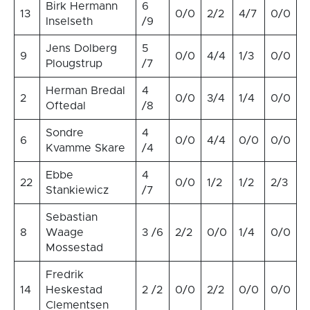
Birk Hermann
6
13
0/0
2/2
4/7
0/0
Inselseth
/9
Jens Dolberg
5
9
0/0
4/4
1/3
0/0
Plougstrup
/7
Herman Bredal
4
2
0/0
3/4
1/4
0/0
Oftedal
/8
Sondre
4
6
0/0
4/4
0/0
0/0
Kvamme Skare
/4
Ebbe
4
22
0/0
1/2
1/2
2/3
Stankiewicz
/7
Sebastian
8
Waage
3 /6
2/2
0/0
1/4
0/0
Mossestad
Fredrik
14
Heskestad
2 /2
0/0
2/2
0/0
0/0
Clementsen