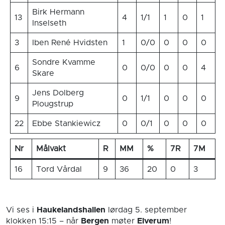
Birk Hermann
13
4
1/1
1
0
1
Inselseth
3
Iben René Hvidsten
1
0/0
0
0
0
Sondre Kvamme
6
0
0/0
0
0
4
Skare
Jens Dolberg
9
0
1/1
0
0
0
Plougstrup
22
Ebbe Stankiewicz
0
0/1
0
0
0
Nr
Målvakt
R
MM
%
7R
7M
16
Tord Vårdal
9
36
20
0
3
Vi ses i
Haukelandshallen
lørdag 5. september
klokken 15:15
– når
Bergen
møter
Elverum
!