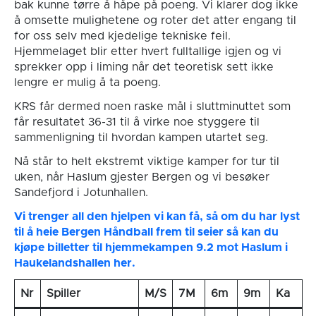
bak kunne tørre å håpe på poeng. Vi klarer dog ikke
å omsette mulighetene og roter det atter engang til
for oss selv med kjedelige tekniske feil.
Hjemmelaget blir etter hvert fulltallige igjen og vi
sprekker opp i liming når det teoretisk sett ikke
lengre er mulig å ta poeng.
KRS får dermed noen raske mål i sluttminuttet som
får resultatet 36-31 til å virke noe styggere til
sammenligning til hvordan kampen utartet seg.
Nå står to helt ekstremt viktige kamper for tur til
uken, når Haslum gjester Bergen og vi besøker
Sandefjord i Jotunhallen.
Vi trenger all den hjelpen vi kan få, så om du har lyst
til å heie Bergen Håndball frem til seier så kan du
kjøpe billetter til hjemmekampen 9.2 mot Haslum i
Haukelandshallen her.
Nr
Spiller
M/S
7M
6m
9m
Ka