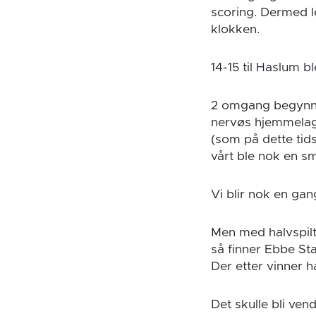
scoring. Dermed l
klokken.
14-15 til Haslum 
2 omgang begynner
nervøs hjemmelag 
(som på dette tids
vårt ble nok en sm
Vi blir nok en ga
Men med halvspilt 
så finner Ebbe Sta
Der etter vinner h
Det skulle bli ven