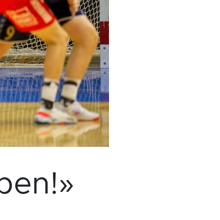
pen!»