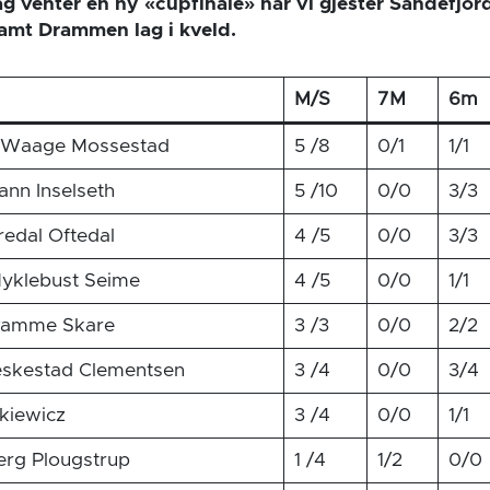
ag venter en ny «cupfinale» når vi gjester Sandefjor
tamt Drammen lag i kveld.
M/S
7M
6m
n Waage Mossestad
5 /8
0/1
1/1
ann Inselseth
5 /10
0/0
3/3
edal Oftedal
4 /5
0/0
3/3
yklebust Seime
4 /5
0/0
1/1
vamme Skare
3 /3
0/0
2/2
eskestad Clementsen
3 /4
0/0
3/4
kiewicz
3 /4
0/0
1/1
erg Plougstrup
1 /4
1/2
0/0