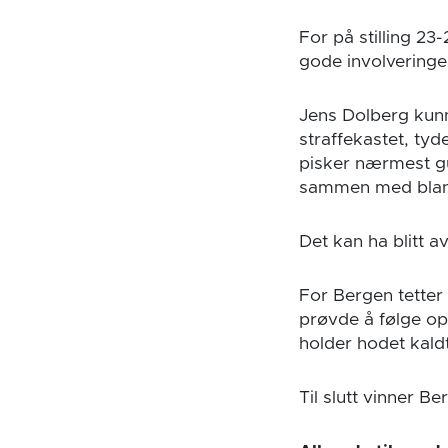
For på stilling 2
gode involveringe
Jens Dolberg kunn
straffekastet, tyd
pisker nærmest gut
sammen med blant
Det kan ha blitt a
For Bergen tetter 
prøvde å følge op
holder hodet kaldt
Til slutt vinner B