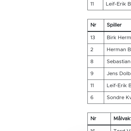
11
Leif-Erik 
Nr
Spiller
13
Birk Herm
2
Herman Br
8
Sebastia
9
Jens Dolb
11
Leif-Erik
6
Sondre K
Nr
Målvak