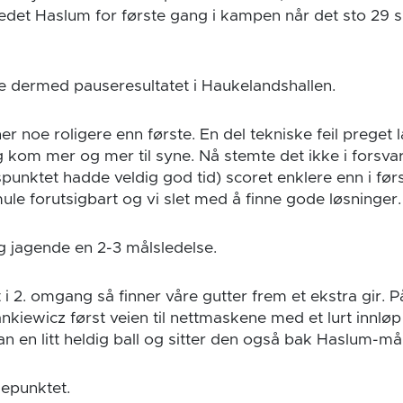
edet Haslum for første gang i kampen når det sto 29 sp
ble dermed pauseresultatet i Haukelandshallen.
 noe roligere enn første. En del tekniske feil preget 
kom mer og mer til syne. Nå stemte det ikke i forsva
punktet hadde veldig god tid) scoret enklere enn i før
ule forutsigbart og vi slet med å finne gode løsninger.
ng jagende en 2-3 målsledelse.
i 2. omgang så finner våre gutter frem et ekstra gir. P
nkiewicz først veien til nettmaskene med et lurt innløp
an en litt heldig ball og sitter den også bak Haslum-må
depunktet.