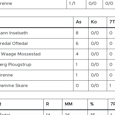
Brenne
1 /1
0/0
0/0
As
Ko
7T
ann Inselseth
8
0/0
0
edal Oftedal
6
0/0
0
n Waage Mossestad
4
0/0
0
erg Plougstrup
1
0/0
0
 Brenne
1
0/0
0
vamme Skare
0
0/0
1
t
R
MM
%
7