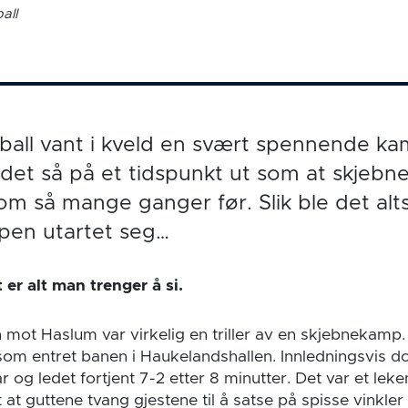
all
all vant i kveld en svært spennende k
det så på et tidspunkt ut som at skjeb
om så mange ganger før. Slik ble det alts
pen utartet seg…
t er alt man trenger å si.
mot Haslum var virkelig en triller av en skjebnekamp. 
om entret banen i Haukelandshallen. Innledningsvis do
r og ledet fortjent 7-2 etter 8 minutter. Det var et leke
 at guttene tvang gjestene til å satse på spisse vinkle