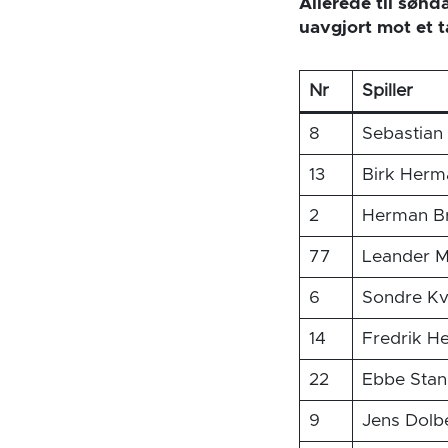
Allerede til sønd
uavgjort mot et 
Nr
Spiller
8
Sebastia
13
Birk Herm
2
Herman Br
77
Leander M
6
Sondre K
14
Fredrik H
22
Ebbe Stan
9
Jens Dolb