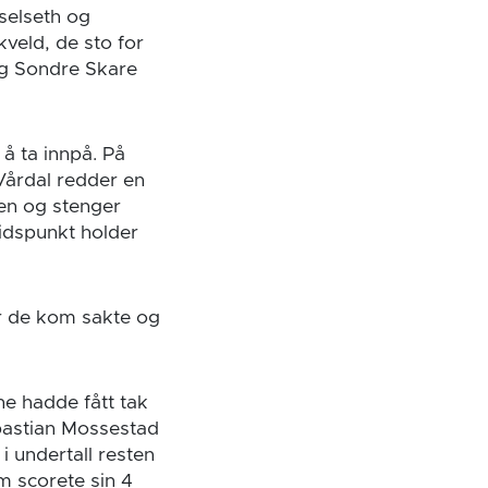
selseth og
veld, de sto for
og Sondre Skare
å ta innpå. På
Vårdal redder en
gen og stenger
idspunkt holder
or de kom sakte og
ne hadde fått tak
bastian Mossestad
i undertall resten
m scorete sin 4