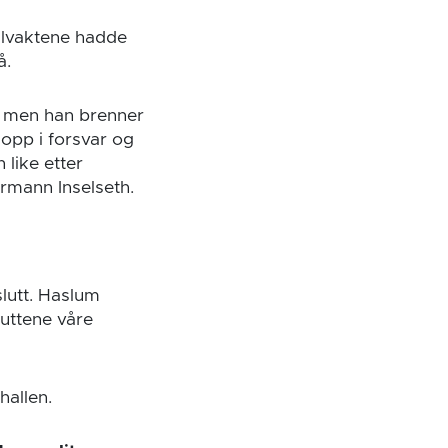
ålvaktene hadde
å.
, men han brenner
g opp i forsvar og
 like etter
rmann Inselseth.
slutt. Haslum
uttene våre
hallen.