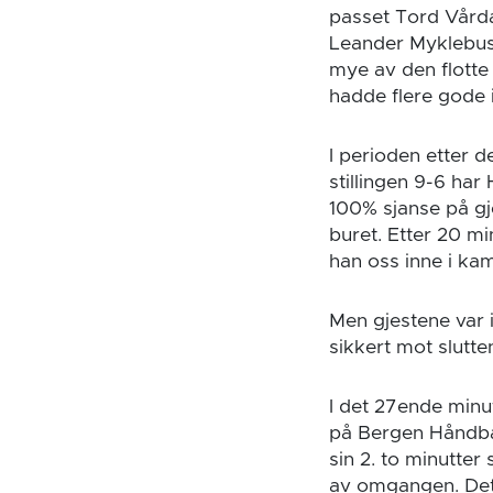
passet Tord Vård
Leander Myklebust
mye av den flotte
hadde flere gode i
I perioden etter 
stillingen 9-6 ha
100% sjanse på gj
buret. Etter 20 m
han oss inne i ka
Men gjestene var 
sikkert mot slutt
I det 27ende minut
på Bergen Håndbal
sin 2. to minutter
av omgangen. Det 