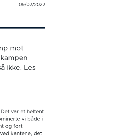
09/02/2022
amp mot
nekampen
å ikke. Les
Det var et heltent
minerte vi både i
nt og fort
r ved kantene, det