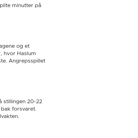
ilte minutter på
lagene og et
r, hvor Haslum
ste. Angrepsspillet
å stillingen 20-22
 bak forsvaret.
lvakten.