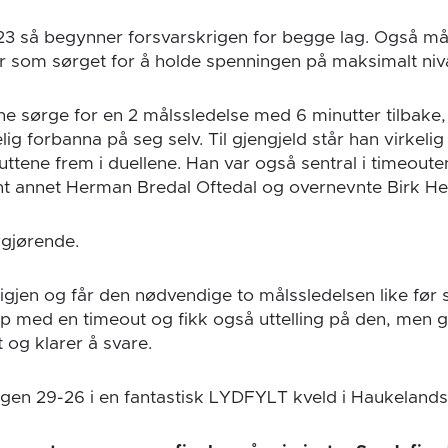
3-23 så begynner forsvarskrigen for begge lag. Også m
r som sørget for å holde spenningen på maksimalt niv
e sørge for en 2 målssledelse med 6 minutter tilbake
elig forbanna på seg selv. Til gjengjeld står han virkeli
tene frem i duellene. Han var også sentral i timeouten
 annet Herman Bredal Oftedal og overnevnte Birk He
vgjørende.
igjen og får den nødvendige to målssledelsen like før 
p med en timeout og fikk også uttelling på den, men g
 og klarer å svare.
ergen 29-26 i en fantastisk LYDFYLT kveld i Haukelands