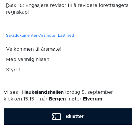
[Sak 15: Engasjere revisor til å revidere idrettslagets
regnskap]
Saksdokumenter-Arsmote
Last ned
Velkommen til årsmøte!
Med vennlig hilsen
Styret
Vi ses i
Haukelandshallen
lørdag 5. september
klokken 15:15
– når
Bergen
møter
Elverum
!
Billetter