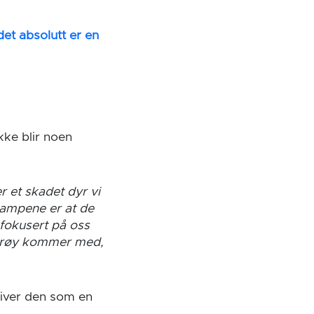
det absolutt er en
kke blir noen
er et skadet dyr vi
kampene er at de
 fokusert på oss
terøy kommer med,
iver den som en