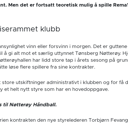
ynt. Men det er fortsatt teoretisk mulig å spille Rem
riserammet klubb
annsynlighet vinn eller forsvinn i morgen. Det er guttene
 å gi alt mot et særlig uttynnet Tønsberg Nøtterøy.
øtterøyhallen har lidd store tap i årets sesong på gr
te løse flere spillere fra sine kontrakter.
store utskiftninger administrativt i klubben og for få 
 et helt nytt styre som har en hovedoppgave.
 til Nøtterøy Håndball.
serien kontrakten den nye styrelederen Torbjørn Fevang
.