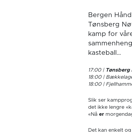
Bergen Håndba
Tønsberg Nøtt
kamp for vår
sammenheng.
kasteball…
17:00 |
Tønsberg 
18:00
| Bækkelag
18:00 | Fjellhamm
Slik ser kamppro
det ikke lengre 
«Nå
er
morgendage
Det kan enkelt og