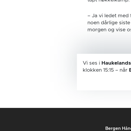
tapt nøkkelkamp.
– Ja vi ledet med
noen dårlige siste
morgen og vise oss
Vi ses i
Haukelands
klokken 15:15
– når
Bergen Hån