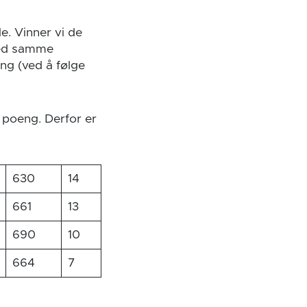
e. Vinner vi de
med samme
ng (ved å følge
 poeng. Derfor er
630
14
661
13
690
10
664
7