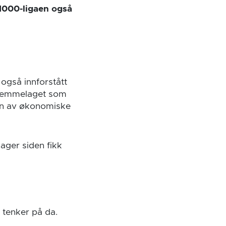
a1000-ligaen også
 også innforstått
 Hjemmelaget som
unn av økonomiske
dager siden fikk
 tenker på da.