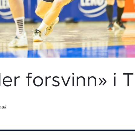
ler forsvinn» i
all