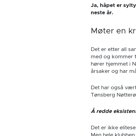
Ja, håpet er sylt
neste år.
Møter en k
Det er etter all s
med og kommer til
hører hjemmet i N
årsaker og har måt
Det har også vært 
Tønsberg Nøtterøy
Å redde eksistens
Det er ikke elite
Men hele klubben