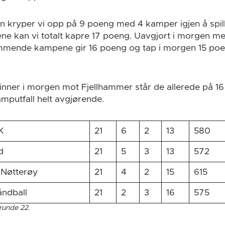
n kryper vi opp på 9 poeng med 4 kamper igjen å spill
ne kan vi totalt kapre 17 poeng. Uavgjort i morgen 
ommende kampene gir 16 poeng og tap i morgen 15 poe
ner i morgen mot Fjellhammer står de allerede på 16
putfall helt avgjørende.
K
21
6
2
13
580
d
21
5
3
13
572
 Nøtterøy
21
4
2
15
615
ndball
21
2
3
16
575
 runde 22.