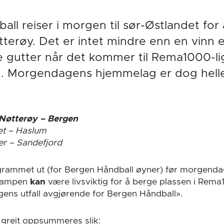
ll reiser i morgen til sør-Østlandet for 
erøy. Det er intet mindre enn en vinn el
e gutter når det kommer til Rema1000-l
 Morgendagens hjemmelag er dog helle
Nøtterøy – Bergen
et – Haslum
er – Sandefjord
grammet ut (for Bergen Håndball øyner) før morgenda
«kampen
kan
være livsviktig for å berge plassen i Rem
ns utfall avgjørende for Bergen Håndball».
 greit oppsummeres slik: