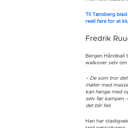
Til Tønsberg blad 
reell fare for at 
Fredrik Ruu
Bergen Håndball t
walkover selv om d
– De som tror det b
møter med masse a
kan henge med og s
selv før kampen 
det blir feil.
Han har stadigve