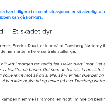
sa han tidligere i uken at situasjonen er så alvorlig, at 
klubben kan gå konkurs.
d: – Et skadet dyr
rener, Fredrik Ruud, er klar på at Tønsberg Nøtterøy i
e har måtte la flere sentrale spiller gå.
lir lett i morgen tar veldig feil. Heller tvert i mot. Det 
v kvalitet på banen. Det som de har visst i de siste 
pille jevnt mot så og si alle, så vi er helt skjerpet og
– vi kan ikke bruke tid og tenke på hva Tønsberg Nøt
k kampen hjemme i Framohallen godt i minne og beskr