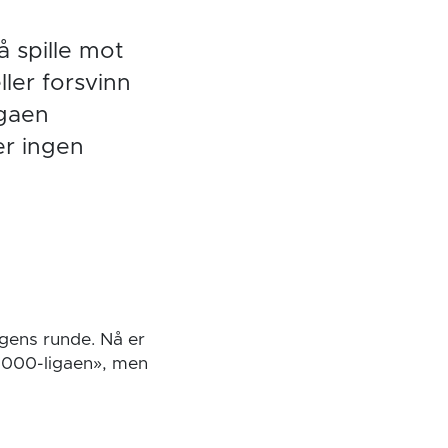
å spille mot
ler forsvinn
igaen
r ingen
gens runde. Nå er
a1000-ligaen», men