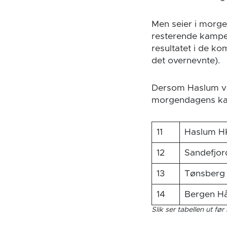
Men seier i morge
resterende kampe
resultatet i de k
det overnevnte).
Dersom Haslum vin
morgendagens kam
11
Haslum H
12
Sandefjor
13
Tønsberg
14
Bergen Hå
Slik ser tabellen ut før