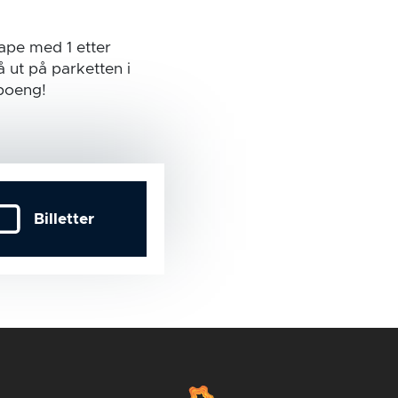
ape med 1 etter
å ut på parketten i
 poeng!
Billetter