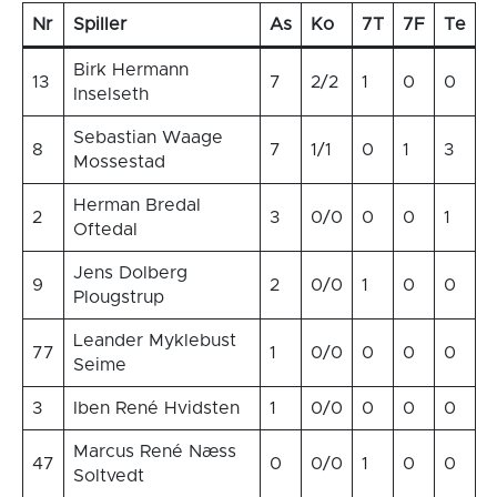
Nr
Spiller
As
Ko
7T
7F
Te
Birk Hermann
13
7
2/2
1
0
0
Inselseth
Sebastian Waage
8
7
1/1
0
1
3
Mossestad
Herman Bredal
2
3
0/0
0
0
1
Oftedal
Jens Dolberg
9
2
0/0
1
0
0
Plougstrup
Leander Myklebust
77
1
0/0
0
0
0
Seime
3
Iben René Hvidsten
1
0/0
0
0
0
Marcus René Næss
47
0
0/0
1
0
0
Soltvedt