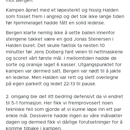
mot Bergen.
Kampen åpnet med et løpesterkt og hissig Halden
som fosset frem i angrep og det tok ikke lange tiden
før hjemmelaget hadde fått en solid ledelse.
Bergen klarte nemlig ikke å sette ballen innenfor
stengene takket være en god Jonas Stenersen i
Halden buret. Det skulle faktisk ta nesten 10
minutter før Jens Dolberg fant veien til nettmaskene
og scoret vårt første mål. I mellomtiden hadde de
sorte og oransje laget 6 kasser. Utgangspunktet for
kampen var dermed satt. Bergen var nødt til å jakte
en ledelse. Men Halden var rett og slett overlegne
på egen parkett og ledet 22-13 til pause.
2. omgang ble det litt bedring defensivt da vi endret
til 5-1 formasjon. Her fikk vi fremprovosert noen
tekniske feil som gjorde at vi kunne løpe inn ett par
enkle mål. Dessverre hadde ingen av våre målvakter
dagen og dermed fikk vi dårlige forutsetninger for å
komme tilbake i kampen.