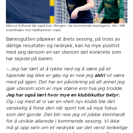
Marcus Soltvedt blir også å se i Bergen i de kommende sesongene. Her i NM
kvartfinalen mot Fjellhammer i høst.
Bønesgutten påpeker at årets sesong, på tross av
dårlige resultater og nedrykk, kan ha mye positivt
med seg dersom en ser utenom det konkrete som
har skjedd på banen.
– Jeg har lært at å rykke ned og å være på et
tapende lag ikke er gøy og er noe jeg
aldri
vil være
med på igjen. Det har en påvirkning på alt annet jeg
gjør utenom som er mye større enn hva jeg trodde.
Jeg har også lært hvor mye en klubbkultur betyr.
Og i og med at vi var en «helt ny» klubb ble det
vanskelig å finne den når sport tok så mye fokus
som det gjorde. Det blir noe jeg vil jobbe steinhardt
for å utvikle allerede i kommende sesong.
Vi ikke
må gi opp selv om et nedrykk var det verst tenkelige