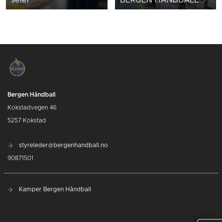
Bergen Håndball
Kokstadvegen 46
5257 Kokstad
styreleder@bergenhandball.no
90871501
Kamper Bergen Håndball