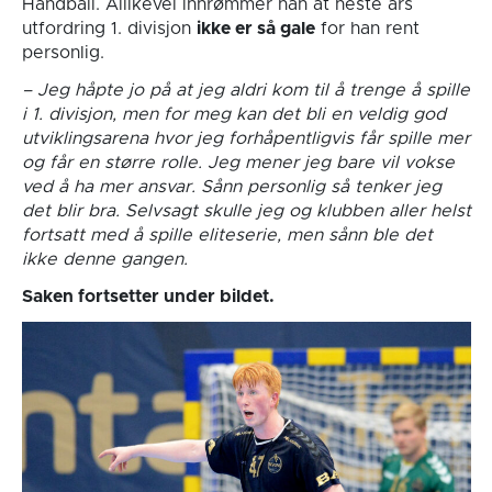
Håndball. Allikevel innrømmer han at neste års
utfordring 1. divisjon
ikke er så gale
for han rent
personlig.
– Jeg håpte jo på at jeg aldri kom til å trenge å spille
i 1. divisjon, men for meg kan det bli en veldig god
utviklingsarena hvor jeg forhåpentligvis får spille mer
og får en større rolle. Jeg mener jeg bare vil vokse
ved å ha mer ansvar. Sånn personlig så tenker jeg
det blir bra. Selvsagt skulle jeg og klubben aller helst
fortsatt med å spille eliteserie, men sånn ble det
ikke denne gangen.
Saken fortsetter under bildet.