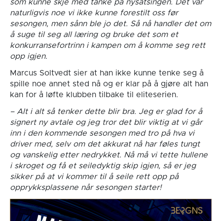
som kunne skje med tanke på nysatsingen. Det var
naturligvis noe vi ikke kunne forestilt oss før
sesongen, men sånn ble jo det. Så nå handler det om
å suge til seg all læring og bruke det som et
konkurransefortrinn i kampen om å komme seg rett
opp igjen.
Marcus Soltvedt sier at han ikke kunne tenke seg å
spille noe annet sted nå og er klar på å gjøre alt han
kan for å løfte klubben tilbake til eliteserien.
– Alt i alt så tenker dette blir bra. Jeg er glad for å
signert ny avtale og jeg tror det blir viktig at vi går
inn i den kommende sesongen med tro på hva vi
driver med, selv om det akkurat nå har føles tungt
og vanskelig etter nedrykket. Nå må vi tette hullene
i skroget og få et seiledyktig skip igjen, så er jeg
sikker på at vi kommer til å seile rett opp på
opprykksplassene når sesongen starter!