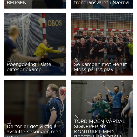
BERGEN
treneransvaret i Nærbø
Poengdeling i siste
Se kampen mot Herulf
eliteseriekamp
Moss på Tv2play
TORD MOEN VÅRDAL
Derfor er det viktig å
SIGNERER NY
avslutte sesongen med
KONTRAKT MED
seier
BERGEN HÅNDBALL