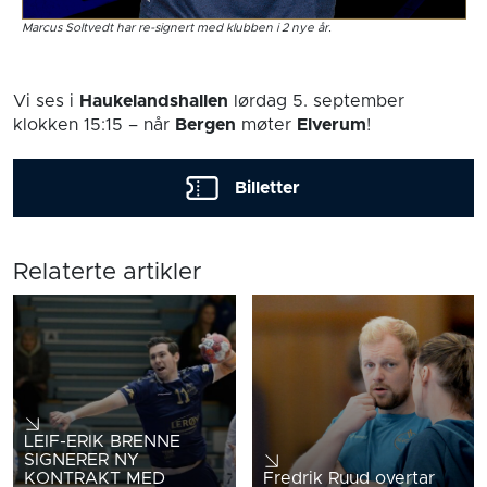
Marcus Soltvedt har re-signert med klubben i 2 nye år.
Vi ses i
Haukelandshallen
lørdag 5. september
klokken 15:15
– når
Bergen
møter
Elverum
!
Billetter
Relaterte artikler
LEIF-ERIK BRENNE
SIGNERER NY
KONTRAKT MED
Fredrik Ruud overtar