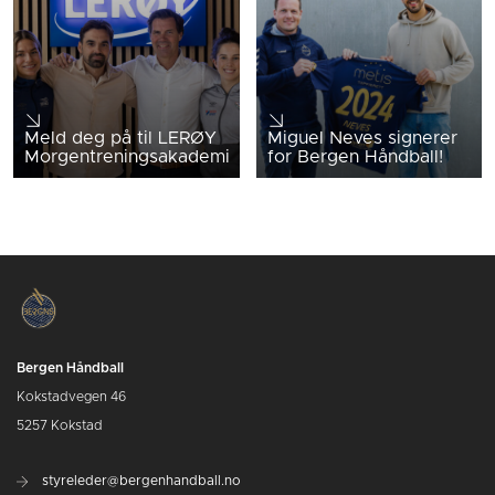
Meld deg på til LERØY
Miguel Neves signerer
Morgentreningsakademi
for Bergen Håndball!
Bergen Håndball
Kokstadvegen 46
5257 Kokstad
styreleder@bergenhandball.no