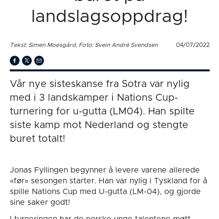
landslagsoppdrag!
Tekst: Simen Moesgård, Foto: Svein André Svendsen
04/07/2022
Vår nye sisteskanse fra Sotra var nylig
med i 3 landskamper i Nations Cup-
turnering for u-gutta (LM04). Han spilte
siste kamp mot Nederland og stengte
buret totalt!
Jonas Fyllingen begynner å levere varene allerede
«før» sesongen starter. Han var nylig i Tyskland for å
spille Nations Cup med U-gutta (LM-04), og gjorde
sine saker godt!
I turneringen har de norske unge talentene møtt