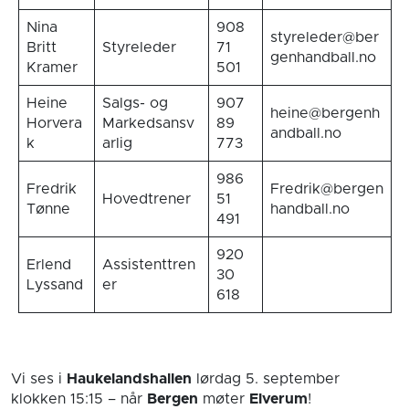
Nina
908
styreleder@ber
Britt
Styreleder
71
genhandball.no
Kramer
501
Heine
Salgs- og
907
heine@bergenh
Horvera
Markedsansv
89
andball.no
k
arlig
773
986
Fredrik
Fredrik@bergen
Hovedtrener
51
Tønne
handball.no
491
920
Erlend
Assistenttren
30
Lyssand
er
618
Vi ses i
Haukelandshallen
lørdag 5. september
klokken 15:15
– når
Bergen
møter
Elverum
!