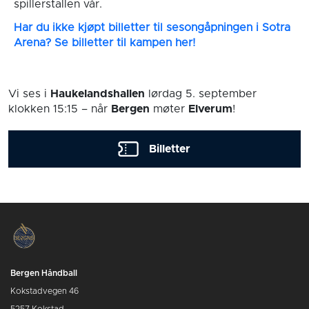
spillerstallen vår.
Har du ikke kjøpt billetter til sesongåpningen i Sotra
Arena? Se billetter til kampen her!
Vi ses i
Haukelandshallen
lørdag 5. september
klokken 15:15
– når
Bergen
møter
Elverum
!
Billetter
Bergen Håndball
Kokstadvegen 46