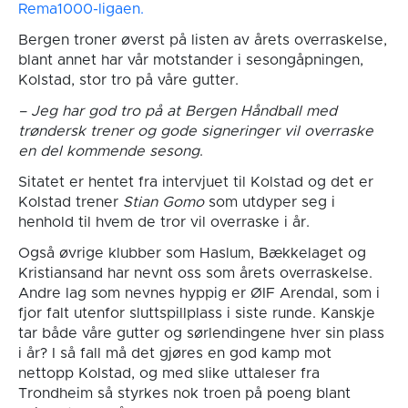
Rema1000-ligaen.
Bergen troner øverst på listen av årets overraskelse,
blant annet har vår motstander i sesongåpningen,
Kolstad, stor tro på våre gutter.
– Jeg har god tro på at Bergen Håndball med
trøndersk trener og gode signeringer vil overraske
en del kommende sesong
.
Sitatet er hentet fra intervjuet til Kolstad og det er
Kolstad trener
Stian Gomo
som utdyper seg i
henhold til hvem de tror vil overraske i år.
Også øvrige klubber som Haslum, Bækkelaget og
Kristiansand har nevnt oss som årets overraskelse.
Andre lag som nevnes hyppig er ØIF Arendal, som i
fjor falt utenfor sluttspillplass i siste runde. Kanskje
tar både våre gutter og sørlendingene hver sin plass
i år? I så fall må det gjøres en god kamp mot
nettopp Kolstad, og med slike uttaleser fra
Trondheim så styrkes nok troen på poeng blant