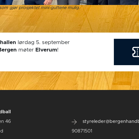
om gjør prosjektet mini-guttene mulig.
hallen
lørdag 5. september
Bergen
møter
Elverum
!
dball
en 46
styreleder@bergenhandb
ad
90871501