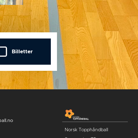
Billetter
all.no
Norsk Topphåndball