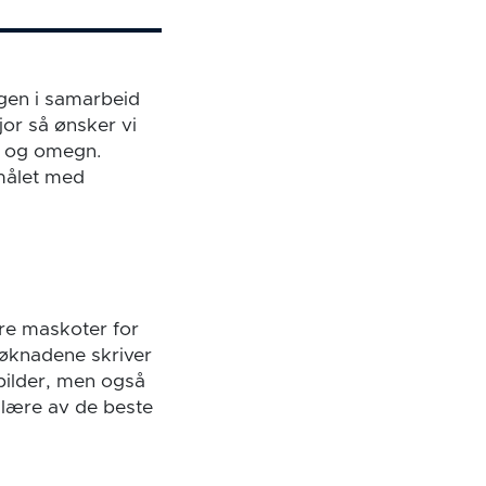
gen i samarbeid
or så ønsker vi
en og omegn.
rmålet med
ære maskoter for
søknadene skriver
bilder, men også
 lære av de beste