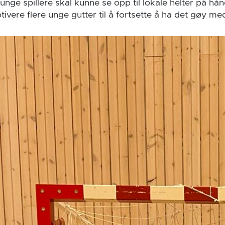
t unge spillere skal kunne se opp til lokale helter på h
vere flere unge gutter til å fortsette å ha det gøy me