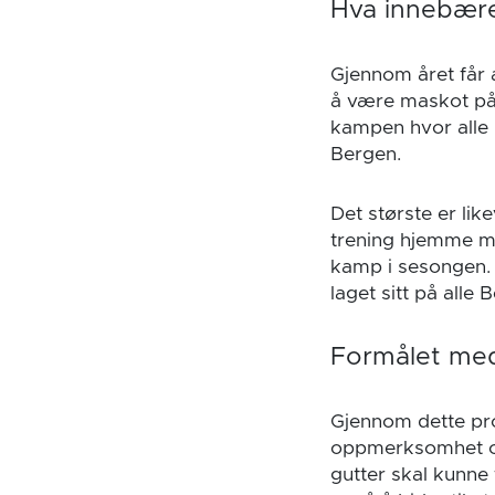
Hva innebære
Gjennom året får a
å være maskot på e
kampen hvor alle 
Bergen.
Det største er lik
trening hjemme me
kamp i sesongen. S
laget sitt på alle
Formålet med
Gjennom dette pro
oppmerksomhet og 
gutter skal kunne 