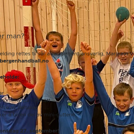
er man?
ding rettes til vår arrangement-ansvarlig, Margunn V
ergenhandball.no
eholde:
er
nnummer på foresatt
else av deltaker
er å bli en del av mini-guttene
: onsdag 27. september!