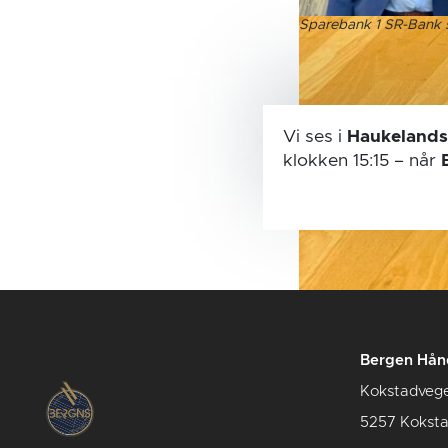
Sparebank 1 SR-Bank s
Vi ses i
Haukelands
klokken 15:15
– når
Bergen Hån
Kokstadveg
5257 Kokst