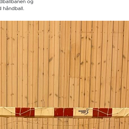
åndballbanen og
d håndball.