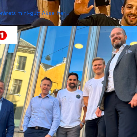
jorårets mini-gutt Aksel her…