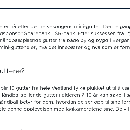
eter nå etter denne sesongens mini-gutter. Denne gan
sponsor Sparebank 1 SR-bank. Etter suksessen fra i fj
r håndballspillende gutter fra både by og bygd i Berg
 mini-guttene er, hva det innebærer og hva som er fo
guttene?
lir 16 gutter fra hele Vestland fylke plukket ut til å v
Håndballspillende gutter i alderen 7-10 år kan søke. I 
ndball betyr for dem, hvordan de ser opp til sine for
le denne opplevelsen med lagkameratene sine. De vil