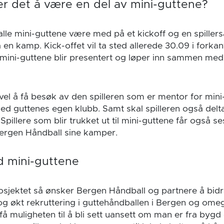
r det å være en del av mini-guttene?
lle mini-guttene være med på et kickoff og en spillersaml
n kamp. Kick-offet vil ta sted allerede 30.09 i forkan
mini-guttene blir presentert og løper inn sammen med
evel å få besøk av den spilleren som er mentor for min
d guttenes egen klubb. Samt skal spilleren også del
pillere som blir trukket ut til mini-guttene får også se
 Bergen Håndball sine kamper.
 mini-guttene
sjektet så ønsker Bergen Håndball og partnere å bidra
økt rekruttering i guttehåndballen i Bergen og omegn
få muligheten til å bli sett uansett om man er fra bygd 