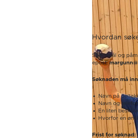
Hvordan søk
Spørsmål og påmel
epost:
margunn@b
Søknaden må inn
Navn på deltak
Navn og telefo
En liten beskriv
Hvorfor en ønsk
Frist for søknad