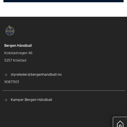
Bergen Håndball
Kokstadvegen 46
5257 Kokstad
styreleder@bergenhandball.no
90871501
Kamper Bergen Håndball