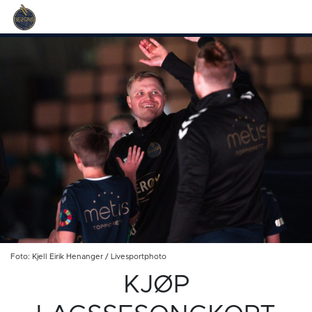
Foto: Kjell Eirik Henanger / Livesportphoto
KJØP