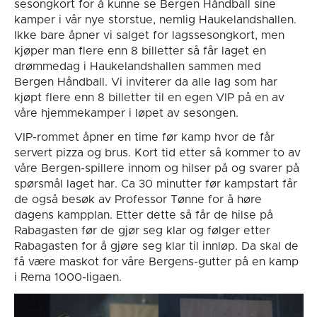
sesongkort for å kunne se Bergen Håndball sine
kamper i vår nye storstue, nemlig Haukelandshallen.
Ikke bare åpner vi salget for lagssesongkort, men
kjøper man flere enn 8 billetter så får laget en
drømmedag i Haukelandshallen sammen med
Bergen Håndball. Vi inviterer da alle lag som har
kjøpt flere enn 8 billetter til en egen VIP på en av
våre hjemmekamper i løpet av sesongen.
VIP-rommet åpner en time før kamp hvor de får
servert pizza og brus. Kort tid etter så kommer to av
våre Bergen-spillere innom og hilser på og svarer på
spørsmål laget har. Ca 30 minutter før kampstart får
de også besøk av Professor Tønne for å høre
dagens kampplan. Etter dette så får de hilse på
Rabagasten før de gjør seg klar og følger etter
Rabagasten for å gjøre seg klar til innløp. Da skal de
få være maskot for våre Bergens-gutter på en kamp
i Rema 1000-ligaen.