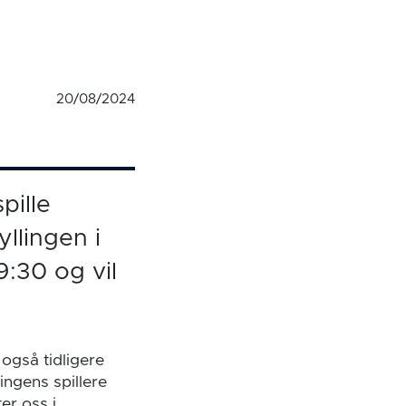
20/08/2024
pille
llingen i
:30 og vil
 også tidligere
lingens spillere
er oss i