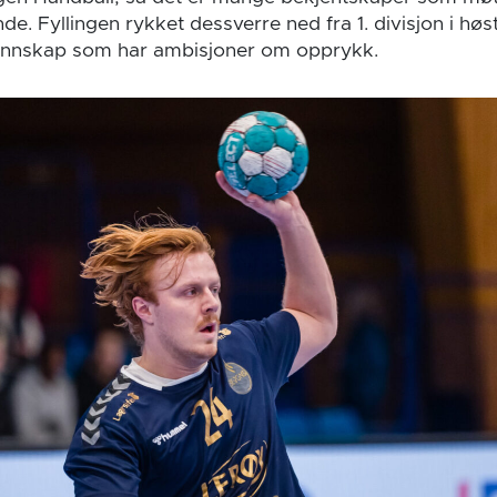
. Fyllingen rykket dessverre ned fra 1. divisjon i høs
nnskap som har ambisjoner om opprykk.