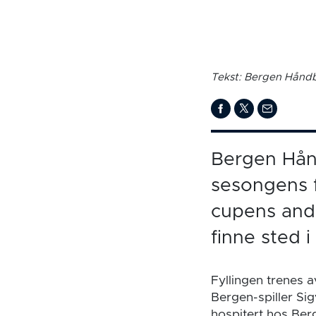
Tekst: Bergen Håndb
Bergen Håndb
sesongens f
cupens andr
finne sted 
Fyllingen trenes a
Bergen-spiller Sig
hospitert hos Ber