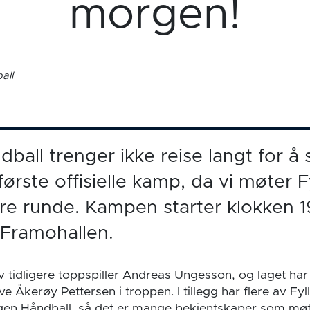
morgen!
all
all trenger ikke reise langt for å s
ørste offisielle kamp, da vi møter Fy
e runde. Kampen starter klokken 19
i Framohallen.
v tidligere toppspiller Andreas Ungesson, og laget har
ve Åkerøy Pettersen i troppen. I tillegg har flere av Fyl
gen Håndball, så det er mange bekjentskaper som møt