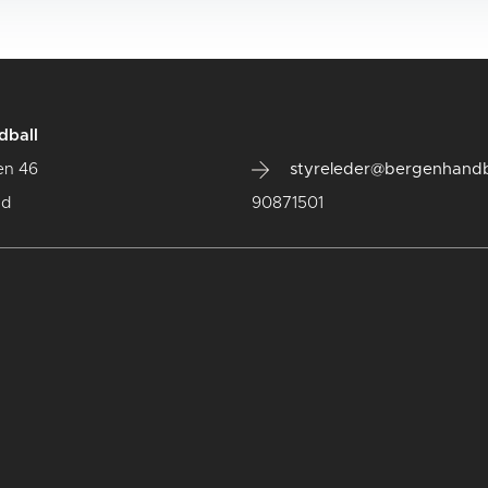
dball
en 46
styreleder@bergenhandb
ad
90871501