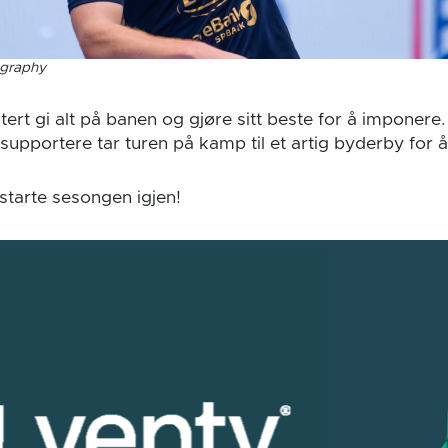
ography
ntert gi alt på banen og gjøre sitt beste for å imponere
upportere tar turen på kamp til et artig byderby for å 
å starte sesongen igjen!