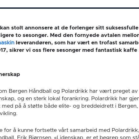
kan stolt annonsere at de forlenger sitt suksessful
erligere to sesonger. Med den fornyede avtalen mell
maskin
leverandøren, som har vært en trofast samarb
7, sikrer vi oss flere sesonger med fantastisk kaffe s
tnerskap
m Bergen Håndball og Polardrikk har vært preget av 
skap, og en sterk lokal forankring. Polardrikk har gje
med på å støtte både elite- og breddeidrett i Bergen,
vikling.
de for å kunne fortsette vårt samarbeid med Polardrikk,
ndball, Erik Bjørnsen. «Lidenskap, er et begrep som stå