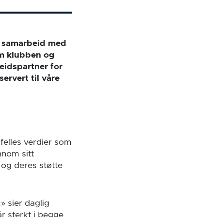
le samarbeid med
om klubben og
eidspartner for
ervert til våre
felles verdier som
nnom sitt
 og deres støtte
» sier daglig
r sterkt i begge