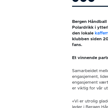
Bergen Håndball 
Polardrikk i ytt
den lokale
kaffe
klubben siden 201
fans.
Et vinnende par
Samarbeidet mello
engasjement, liden
engasjement vært 
er viktig for vår ut
«Vi er utrolig gla
leder i Bergen Hå