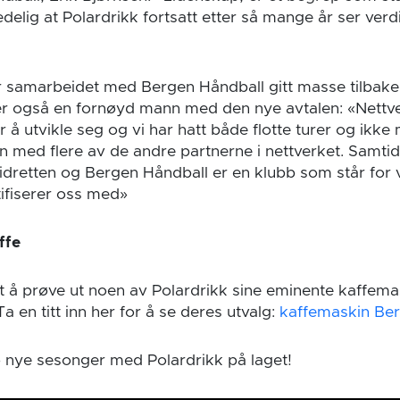
ledelig at Polardrikk fortsatt etter så mange år ser ver
r samarbeidet med Bergen Håndball gitt masse tilbake
er også en fornøyd mann med den nye avtalen: «Nettve
r å utvikle seg og vi har hatt både flotte turer og ikk
 med flere av de andre partnerne i nettverket. Samtidig
il idretten og Bergen Håndball er en klubb som står for
ifiserer oss med»
ffe
st å prøve ut noen av Polardrikk sine eminente kaffemas
 en titt inn her for å se deres utvalg:
kaffemaskin Be
to nye sesonger med Polardrikk på laget!