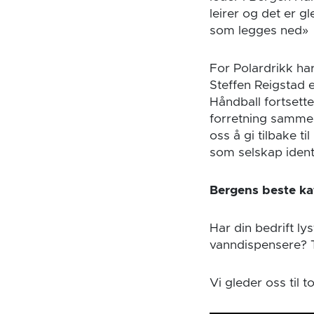
leirer og det er g
som legges ned»
For Polardrikk ha
Steffen Reigstad 
Håndball fortsette
forretning sammen
oss å gi tilbake t
som selskap ident
Bergens beste ka
Har din bedrift ly
vanndispensere? Ta
Vi gleder oss til 