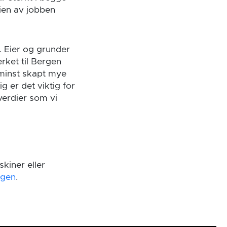
dien av jobben
. Eier og grunder
rket til Bergen
e minst skapt mye
 er det viktig for
 verdier som vi
kiner eller
rgen
.