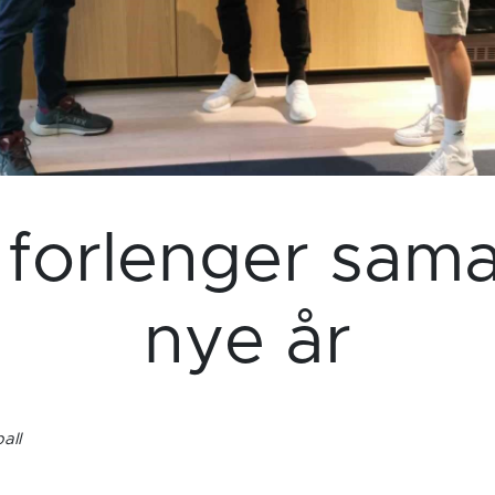
 forlenger sama
nye år
all