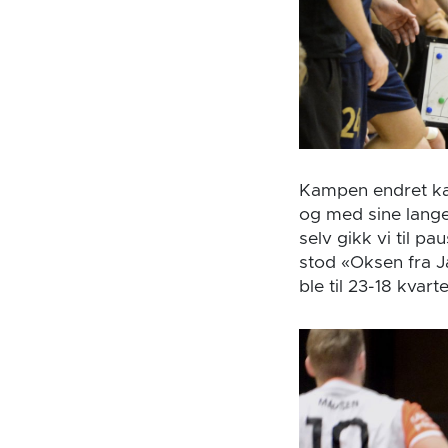
Kampen endret kar
og med sine lang
selv gikk vi til 
stod «Oksen fra Jæ
ble til 23-18 kvar