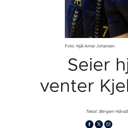
Foto: Njål Arnar Johansen
Seier 
venter Kje
Tekst: Bergen Håndb