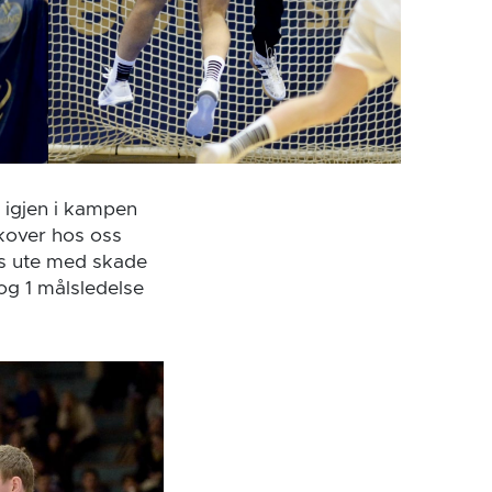
 igjen i kampen
kover hos oss
es ute med skade
 og 1 målsledelse