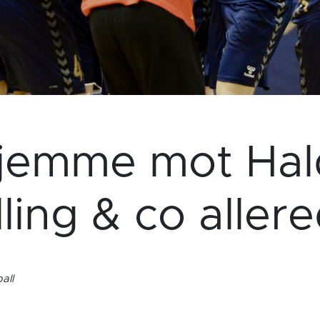
hjemme mot Hal
lling & co alle
all