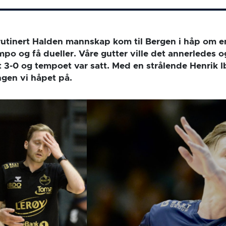
g rutinert Halden mannskap kom til Bergen i håp om 
po og få dueller. Våre gutter ville det annerledes og 
 3-0 og tempoet var satt. Med en strålende Henrik Ib
ingen vi håpet på.