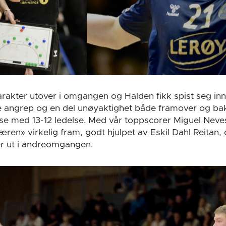
akter utover i omgangen og Halden fikk spist seg inn
e angrep og en del unøyaktighet både framover og ba
pause med 13-12 ledelse. Med vår toppscorer Miguel Nev
ren» virkelig fram, godt hjulpet av Eskil Dahl Reitan,
ter ut i andreomgangen.