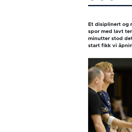
Et disiplinert o
spor med lavt tem
minutter stod det
start fikk vi åpn