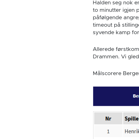
Halden seg nok en
to minutter igjen 
påfølgende angrep
timeout på stillin
syvende kamp for 
Allerede førstkom
Drammen. Vi gled
Målscorere Berge