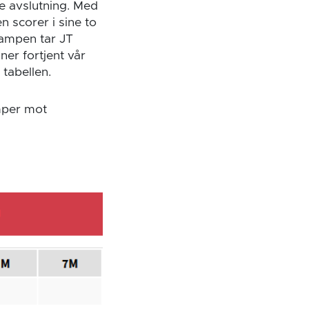
e avslutning. Med
n scorer i sine to
kampen tar JT
ner fortjent vår
tabellen.
mper mot