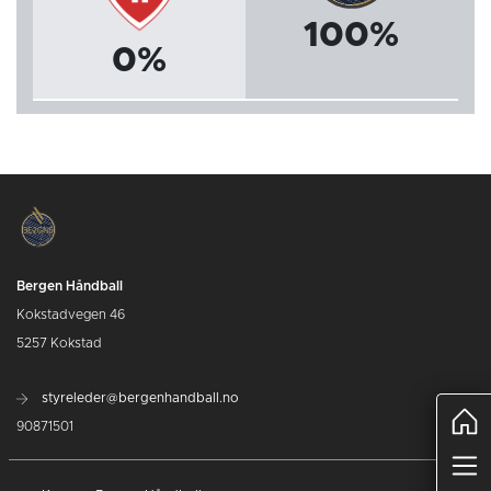
100%
0%
Bergen Håndball
Kokstadvegen 46
5257 Kokstad
styreleder@bergenhandball.no
90871501