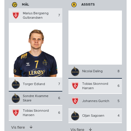
MÅL
ASSISTS
Marius Bergseng
7
Gulbrandsen
Nicolai Daling
8
Tobias Skonnord
Torger Edland
7
6
Hansen
Sondre Kvamme
6
Skare
Johannes Gurrich
5
Tobias Skonnord
6
Hansen
Ciljan Sagosen
4
Vis flere
Vis flere