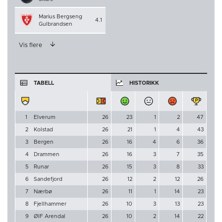
Marius Bergseng
4.1
Gulbrandsen
Vis flere
TABELL
HISTORIKK
1
Elverum
26
23
1
2
47
2
Kolstad
26
21
1
4
43
3
Bergen
26
16
4
6
36
4
Drammen
26
16
3
7
35
5
Runar
26
15
3
8
33
6
Sandefjord
26
12
2
12
26
7
Nærbø
26
11
1
14
23
8
Fjellhammer
26
10
3
13
23
9
ØIF Arendal
26
10
2
14
22