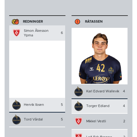
REDNINGER
RÅTASSEN
Simon Åkesson
6
Ypma
Karl Edvard Wallevik
4
Henrik Ibsen
5
Torger Edland
4
Tord Vårdal
5
Mikkel Vestli
2