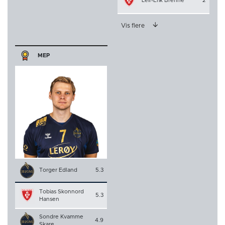
Leif-Erik Brenne
2
Vis flere
MEP
Torger Edland
5.3
Tobias Skonnord
5.3
Hansen
Sondre Kvamme
4.9
Skare