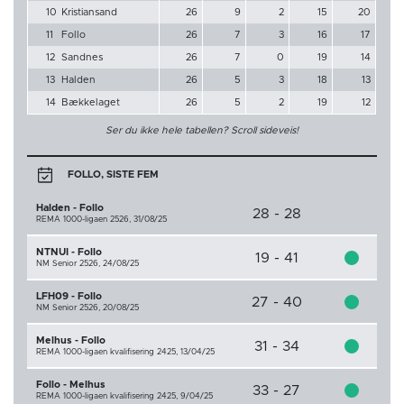
10
Kristiansand
26
9
2
15
20
11
Follo
26
7
3
16
17
12
Sandnes
26
7
0
19
14
13
Halden
26
5
3
18
13
14
Bækkelaget
26
5
2
19
12
Ser du ikke hele tabellen? Scroll sideveis!
FOLLO, SISTE FEM
Halden - Follo
28 - 28
REMA 1000-ligaen 2526,
31/08/25
NTNUI - Follo
19 - 41
NM Senior 2526,
24/08/25
LFH09 - Follo
27 - 40
NM Senior 2526,
20/08/25
Melhus - Follo
31 - 34
REMA 1000-ligaen kvalifisering 2425,
13/04/25
Follo - Melhus
33 - 27
REMA 1000-ligaen kvalifisering 2425,
9/04/25