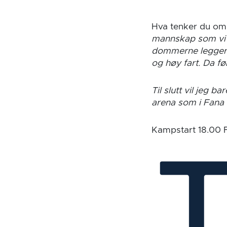
Hva tenker du o
mannskap som vi f
dommerne legger li
og høy fart. Da føl
Til slutt vil jeg b
arena som i Fana 
Kampstart 18.00 