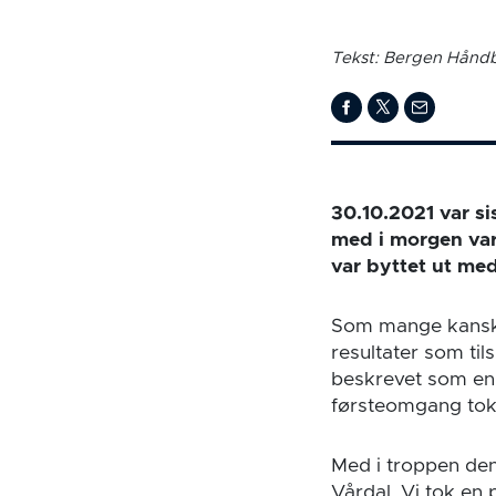
Tekst: Bergen Håndb
30.10.2021 var s
med i morgen var
var byttet ut me
Som mange kanskj
resultater som ti
beskrevet som en 
førsteomgang tok 
Med i troppen de
Vårdal. Vi tok en