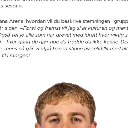
ts sesong.
Fana Arena: hvordan vil du beskrive stemningen i gruppe
år siden: –
Først og fremst vil jeg si at kulturen og ment
gså vet jo alle som har drevet med idrett hvor viktig selvt
g – hver gang du gjør noe du trodde du ikke kunne
.
Den
e, mens nå går vi utpå banen stinne av selvtillit med alt
til i morgen!