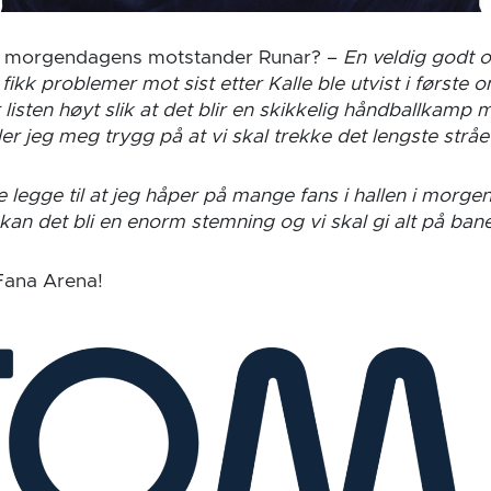
m morgendagens motstander Runar? –
En veldig godt o
ikk problemer mot sist etter Kalle ble utvist i første
sten høyt slik at det blir en skikkelig håndballkamp m
er jeg meg trygg på at vi skal trekke det lengste strået 
are legge til at jeg håper på mange fans i hallen i morgen,
kan det bli en enorm stemning og vi skal gi alt på ba
Fana Arena!