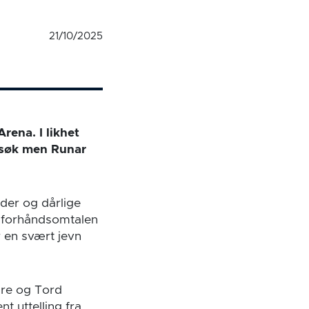
21/10/2025
rena. I likhet
esøk men Runar
er og dårlige
i forhåndsomtalen
r en svært jevn
are og Tord
 uttelling fra