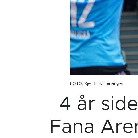
FOTO: Kjell Eirik Henanger
4 år sid
Fana Aren