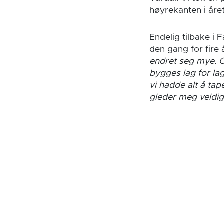
høyrekanten i åre
Endelig tilbake i 
den gang for fire 
endret seg mye.
O
bygges lag for la
vi hadde alt å tap
gleder meg veldig 