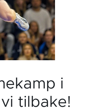
mmekamp i
i tilbake!