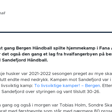
all
ist gang Bergen Håndball spilte hjemmekamp i Fana A
 det også den gang et lag fra hvalfangerbyen på b
d Sandefjord Håndball.
e husker var 2021-2022 sesongen preget av mye skad
lslutt endte med nedrykk. Kampen mot Sandefjord var 
livsviktig kamp:
To livsviktige kamper! – Bergen
. Ette
Sandefjord over styringen og vant tilslutt 30-26.
n gang og også i morgen var Tobias Holm, Sondre Sk
 prat med førstnevnte som står med nærmere 80 prosent