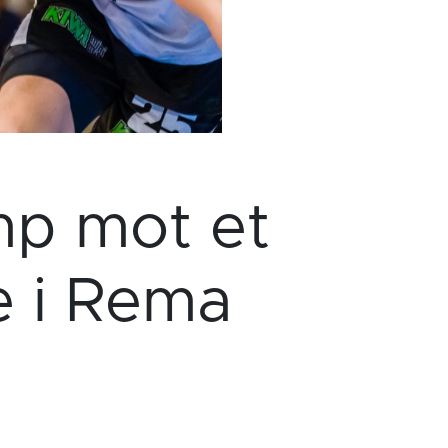
mp mot et
e i Rema