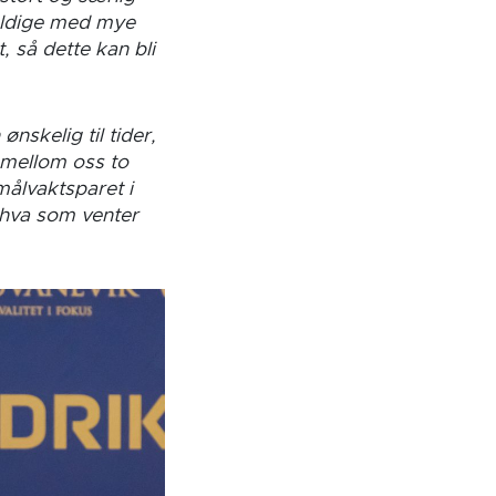
heldige med mye
, så dette kan bli
nskelig til tider,
 mellom oss to
målvaktsparet i
å hva som venter