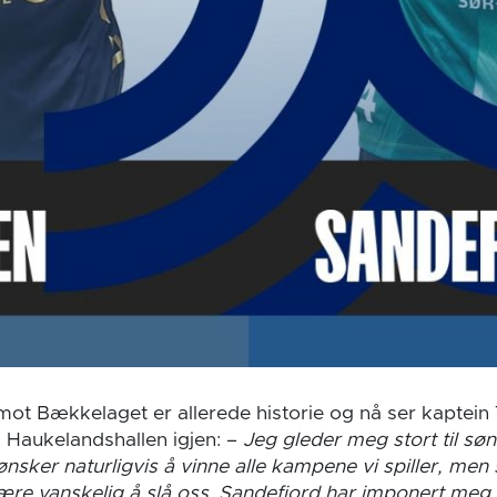
ot Bækkelaget er allerede historie og nå ser kaptein
e i Haukelandshallen igjen: –
Jeg gleder meg stort til sø
sker naturligvis å vinne alle kampene vi spiller, men
ære vanskelig å slå oss. Sandefjord har imponert meg 