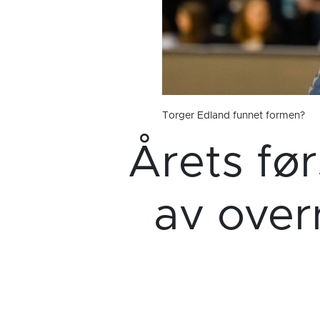
Torger Edland funnet formen?
Årets fø
av over