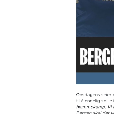
Onsdagens seier m
til å endelig spill
hjemmekamp. Vi øn
Bergen skal det v