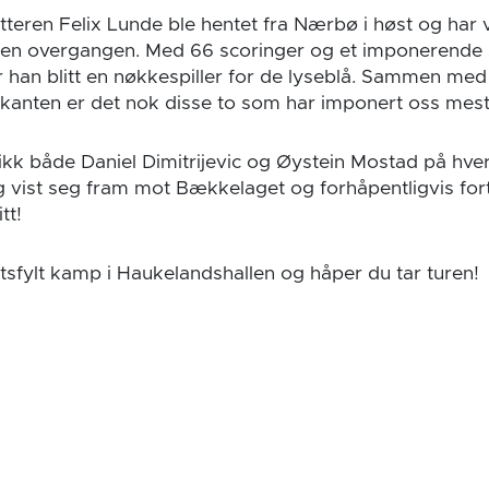
teren Felix Lunde ble hentet fra Nærbø i høst og har vi
den overgangen. Med 66 scoringer og et imponerende s
 han blitt en nøkkespiller for de lyseblå. Sammen me
anten er det nok disse to som har imponert oss mest 
ikk både Daniel Dimitrijevic og Øystein Mostad på hver 
g vist seg fram mot Bækkelaget og forhåpentligvis for
tt!
rtsfylt kamp i Haukelandshallen og håper du tar turen!