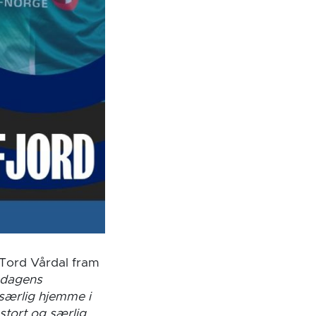
 Tord Vårdal fram
ndagens
 særlig hjemme i
stort og særlig