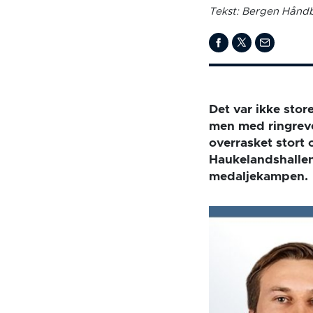
Tekst: Bergen Håndb
Det var ikke stor
men med ringreve
overrasket stort o
Haukelandshallen
medaljekampen.