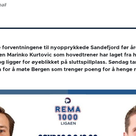
all
e forventningene til nyopprykkede Sandefjord før år
n Marinko Kurtovic som hovedtrener har laget fra 
g ligger for øyeblikket på sluttspillplass. Søndag tar
 for å møte Bergen som trenger poeng for å henge 