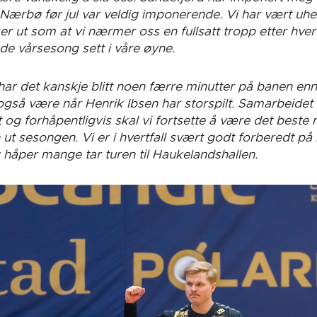
Nærbø før jul var veldig imponerende. Vi har vært u
r ut som at vi nærmer oss en fullsatt tropp etter hvert
e vårsesong sett i våre øyne.
ar det kanskje blitt noen færre minutter på banen enn ø
 også være når Henrik Ibsen har storspilt. Samarbeidet
og forhåpentligvis skal vi fortsette å være det beste 
 ut sesongen.
Vi er i hvertfall svært godt forberedt p
håper mange tar turen til Haukelandshallen.