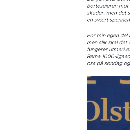
borteseieren mot 
skader, men det se
en svært spennend
For min egen del h
men slik skal det
fungerer utmerket 
Rema 1000-ligaen
oss på søndag og 