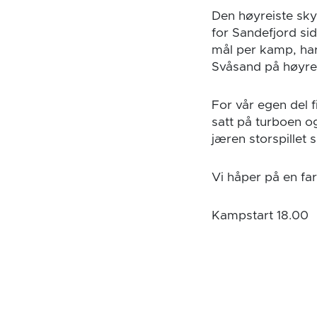
Den høyreiste skyt
for Sandefjord si
mål per kamp, har
Svåsand på høyrek
For vår egen del f
satt på turboen o
jæren storspillet si
Vi håper på en fa
Kampstart 18.00