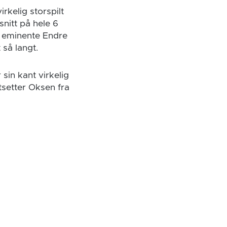
rkelig storspilt
nitt på hele 6
d eminente Endre
så langt.
sin kant virkelig
tsetter Oksen fra