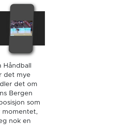
n Håndball
år det mye
ndler det om
mens Bergen
posisjon som
ar momentet,
seg nok en