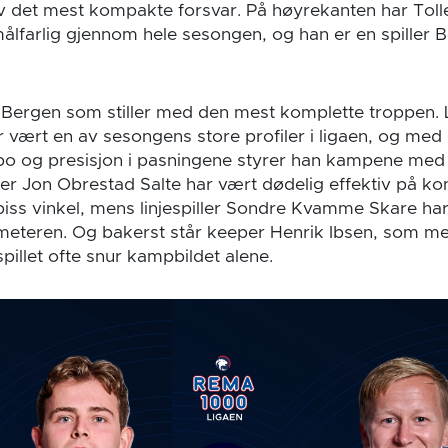
 det mest kompakte forsvar. På høyrekanten har Tolle
målfarlig gjennom hele sesongen, og han er en spiller 
l Bergen som stiller med den mest komplette troppen.
r vært en av sesongens store profiler i ligaen, og med
mpo og presisjon i pasningene styrer han kampene me
ller Jon Obrestad Salte har vært dødelig effektiv på ko
spiss vinkel, mens linjespiller Sondre Kvamme Skare ha
-meteren. Og bakerst står keeper Henrik Ibsen, som me
spillet ofte snur kampbildet alene.