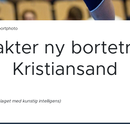
sportphoto
akter ny bortet
Kristiansand
laget med kunstig intelligens)