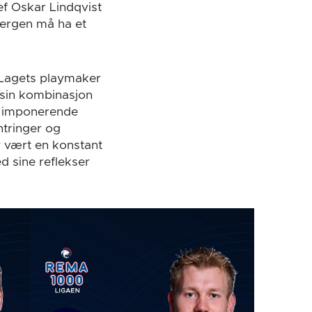
f Oskar Lindqvist
Bergen må ha et
 Lagets playmaker
 sin kombinasjon
d imponerende
ntringer og
r vært en konstant
d sine reflekser