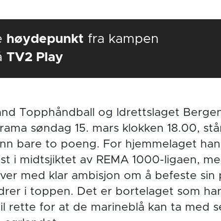
e
høydepunkt
fra kampen
å
TV2 Play
sand Topphåndball og Idrettslaget Berge
rama søndag 15. mars klokken 18.00, st
 enn bare to poeng. For hjemmelaget ha
ast i midtsjiktet av REMA 1000-ligaen, 
er med klar ambisjon om å befeste sin 
rdrer i toppen. Det er bortelaget som h
 til rette for at de marineblå kan ta med 