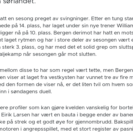
a sørlandet.
hatt en sesong preget av svingninger. Etter en tung st
nede på 14. plass, har laget under sin nye trener Willi
 ligger nå på 10. plass. Bergen derimot har hatt en motsa
nt laget rytmen og har i store deler av sesongen vært e
 sterk 3. plass, og har med det et solid grep om sluttsp
aljekamp når sesongen går mot slutten.
 mellom disse to har som regel vært tette, men Bergen h
ken viser at laget fra vestkysten har vunnet tre av fire 
 den formen de viser nå, er det liten tvil om hvem 
inn i søndagens duell.
lere profiler som kan gjøre kvelden vanskelig for borte
rs Eirik Larsen har vært en bauta i begge ender av ban
e på strek og et godt øye for gjennombrudd. Bakspil
otoren i angrepsspillet, med et stort register av pasni