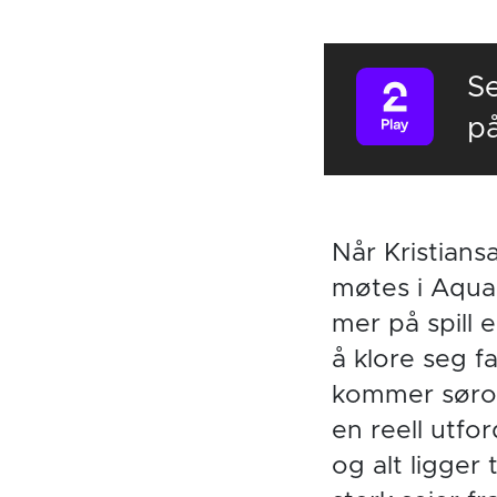
S
p
Når Kristian
møtes i Aqua
mer på spill
å klore seg f
kommer sørov
en reell utfo
og alt ligger