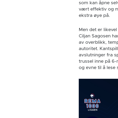
som kan åpne selv
vært effektiv og 
ekstra øye på.
Men det er likeve
Ciljan Sagosen ha
av overblikk, te
autoritet. Kantspi
avslutninger fra 
trussel inne på 6
og evne til å lese 