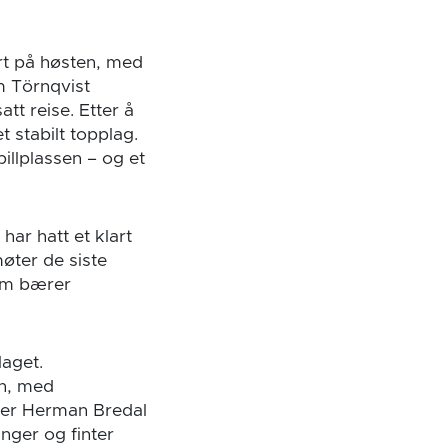
art på høsten, med
am Törnqvist
tt reise. Etter å
t stabilt topplag.
illplassen – og et
ar hatt et klart
møter de siste
som bærer
laget.
en, med
ler Herman Bredal
nger og finter