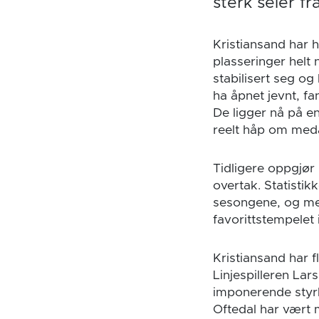
sterk seier fr
Kristiansand har 
plasseringer helt 
stabilisert seg og
ha åpnet jevnt, fa
De ligger nå på en
reelt håp om med
Tidligere oppgjør
overtak. Statistik
sesongene, og med
favorittstempelet 
Kristiansand har f
Linjespilleren La
imponerende styrk
Oftedal har vært m