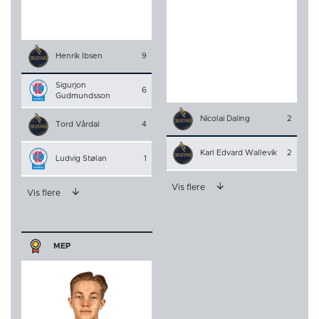
Henrik Ibsen
9
Sigurjon
6
Gudmundsson
Nicolai Daling
2
Tord Vårdal
4
Karl Edvard Wallevik
2
Ludvig Stølan
1
Vis flere
Vis flere
MEP