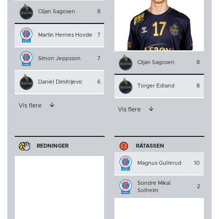
Ciljan Sagosen
8
Martin Hernes Hovde
7
Simon Jeppsson
7
Ciljan Sagosen
8
Daniel Dimitrijevic
6
Torger Edland
8
Vis flere
Vis flere
REDNINGER
RÅTASSEN
Magnus Gullerud
10
Sondre Mikal
2
Solheim