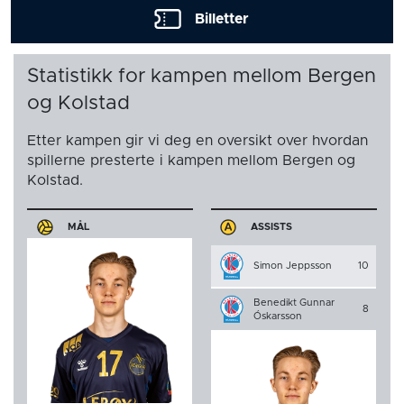
Billetter
Statistikk for kampen mellom Bergen
og Kolstad
Etter kampen gir vi deg en oversikt over hvordan
spillerne presterte i kampen mellom Bergen og
Kolstad.
MÅL
ASSISTS
Simon Jeppsson
10
Benedikt Gunnar
8
Óskarsson