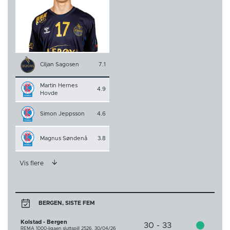
Ciljan Sagosen
7.1
Martin Hernes
4.9
Hovde
Simon Jeppsson
4.6
Magnus Søndenå
3.8
Vis flere
BERGEN, SISTE FEM
Kolstad - Bergen
30 - 33
REMA 1000-ligaen sluttspill 2526,
30/04/26