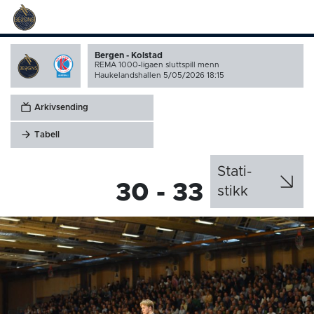
Bergen - Kolstad
REMA 1000-ligaen sluttspill menn
Haukelandshallen 5/05/2026 18:15
Arkivsending
Tabell
Stati­
30 - 33
stikk