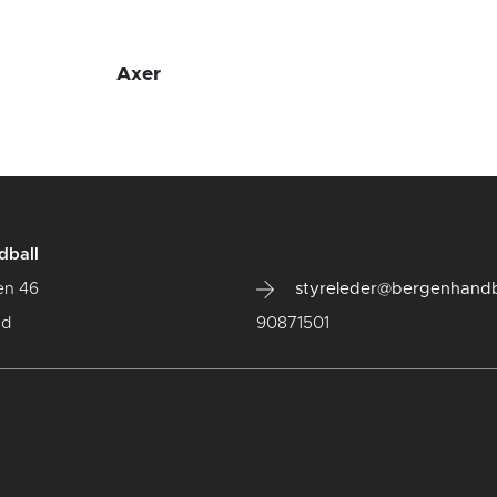
Axer
dball
en 46
styreleder@bergenhandb
ad
90871501