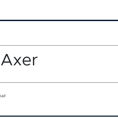
Axer
all